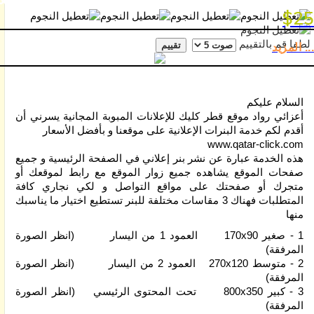
بوسترات و مجل
السياحة
$25
تلميحات
لطفا قم بالتقييم
... المزيد
الإعلان
و
الترويج
السلام عليكم
أصول
أعزائي رواد موقع قطر كليك للإعلانات المبوبة المجانية يسرني أن
التسويق
أقدم لكم خدمة البنرات الإعلانية على موقعنا و بأفضل اﻷسعار
و
www.qatar-click.com
الإعلان
هذه الخدمة عبارة عن نشر بنر إعلاني في الصفحة الرئيسية و جميع
صفحات الموقع يشاهده جميع زوار الموقع مع رابط لموقعك أو
و
متجرك أو صفحتك على مواقع التواصل و لكي نجاري كافة
الترويج
المتطلبات فهناك 3 مقاسات مختلفة للبنر تستطيع اختيار ما يناسبك
منها
الذكاء
الاصطناعي
1 - صغير 170x90 العمود 1 من اليسار (انظر الصورة
المرفقة)
سياسة
2 - متوسط 270x120 العمود 2 من اليسار (انظر الصورة
الخصوصية
المرفقة)
3 - كبير 800x350 تحت المحتوى الرئيسي (انظر الصورة
المرفقة)