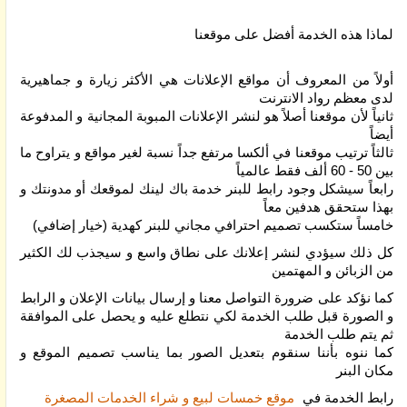
لماذا هذه الخدمة أفضل على موقعنا
أولاً من المعروف أن مواقع الإعلانات هي اﻷكثر زيارة و جماهيرية
لدى معظم رواد الانترنت
ثانياً ﻷن موقعنا أصلاً هو لنشر الإعلانات المبوبة المجانية و المدفوعة
أيضاً
ثالثاً ترتيب موقعنا في ألكسا مرتفع جداً نسبة لغير مواقع و يتراوح ما
بين 50 - 60 ألف فقط عالمياً
رابعاً سيشكل وجود رابط للبنر خدمة باك لينك لموقعك أو مدونتك و
بهذا ستحقق هدفين معاً
خامساً ستكسب تصميم احترافي مجاني للبنر كهدية (خيار إضافي)
كل ذلك سيؤدي لنشر إعلانك على نطاق واسع و سيجذب لك الكثير
من الزبائن و المهتمين
كما نؤكد على ضرورة التواصل معنا و إرسال بيانات الإعلان و الرابط
و الصورة قبل طلب الخدمة لكي نتطلع عليه و يحصل على الموافقة
ثم يتم طلب الخدمة
كما ننوه بأننا سنقوم بتعديل الصور بما يناسب تصميم الموقع و
مكان البنر
رابط الخدمة في
موقع خمسات لبيع و شراء الخدمات المصغرة