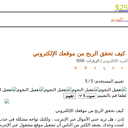
بوسترات و مجل
السياحة
$25
تلميحات
... المزيد
الإعلان
و
الترويج
أصول
التسويق
كيف تحقق الربح من موقعك الإلكتروني
و
البريد الإلكتروني
| الزيارات: 5558
الإعلان
و
الترويج
تقييم المستخدم:
5
/
5
الذكاء
الاصطناعي
لطفا قم بالتقييم
سياسة
كيف تحقق الربح من موقعك الإلكتروني
الخصوصية
إذن ، هل تريد جني الأموال عبر الإنترنت ، ولكنك تواجه مشكلة في جذب 
لست وحدك. يعتقد الكثير من الناس أن تشغيل موقع مشغول عبر الإنترن