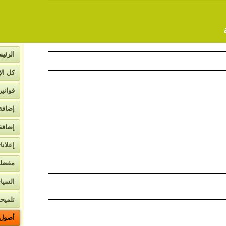
الرئيس
كل الإ
قواني
إضافة
إضافة
إعلانا
لاتصال
مفضل
السيا
تلميحا
أصول ا