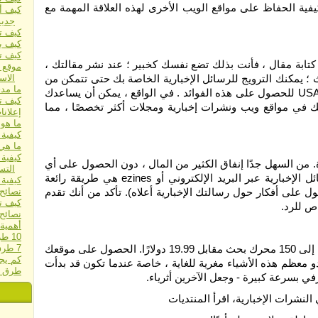
ة الحفاظ على مواقع الويب الأخرى لهذه العلاقة المهمة مع
كيف أ
جديد
كيف ت
كيف ي
كيف ت
كتابة مقال ، فأنت بذلك تضع نفسك كخبير ؛ عند نشر مقالتك ،
موقع 
؛ يمكنك الترويج للرسائل الإخبارية الخاصة بك حتى تتمكن من
الاس
ما مدى أهمية 
الاتصال بالقراء أكثر من مرة. لست بحاجة إلى نشر مقالتك في USA Today للحصول على هذه الفوائد . في الواقع ، يمكن أن يساعدك
كيف تط
ليل المقالات (مثل EzineArticles.com) في إدراجك في مواقع ويب ونشرات إخبارية ومجلات أكثر تخصصًا ، مما
إعلان
ما هو
كيفية
ما هي 
كيفية 
رة. من السهل جدًا إنفاق الكثير من المال ، دون الحصول على أي
التس
ردود (درس صعب يتعلمه العديد من المعلنين بالطريقة الصعبة!) الرسائل الإخبارية عبر البريد الإلكتروني أو ezines هي طريقة رائعة
كيفية 
 على أفكار حول رسالتك الإخبارية أعلاه). تأكد من أنك تقدم
نصائح
كيف ت
ص للرد.
نصائح 
أهمية 
10 طرق فعالة للغاية لزيادة مبيعاتك
شراء 10000 زائر مقابل 29.95 دولار فقط. تقديم موقع الويب الخاص بك إلى 150 محرك بحث مقابل 19.99 دولارًا. الحصول على موقعك
7 طرق قاتلة لمضاعفة مبيعاتك بين عشية وضحاها
كم يج
يع محركات البحث مقابل 50 دولارًا فقط. تبدو معظم هذه الأشياء مغرية للغاية ، خاصة عندما تكون قد بدأت
طرق اخت
 بسرعة كبيرة - وجعل الآخرين أثرياء.
النشرات الإخبارية، اقرأ المنتديات