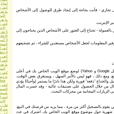
لماذا 
كيف نص
ل تجاري - فأنت بحاجة إلى إيجاد طرق للوصول إلى الأشخاص
ما هي 
التو
ما هي
ر الإنترنت.
كيف ت
الإعل
ق بالعمولة - تحتاج إلى العثور على الأشخاص الذين يحتاجون إلى
5 طرق بسيطة وسهلة للإعلان عبر الإنترنت
الإعلا
3 أسباب تجعلك تدفع مقابل جلب الزيارات
توفير المعلومات لجعل الأشخاص مستعدين للشراء ، ثم تشجيعهم
المنتج
كيف أخ
4 خطوات للإعلان الذي لا يهزم
كيف ت
كيف أ
ما هو 
الم
يعني تحسين محرك البحث (SEO) الحصول على محركات البحث (مثل Google و Yahoo) لوضع موقع الويب الخاص بك في أعلى
كيف تبد
ع. ومع ذلك ، فهو ليس بالأمر السهل ، ويستغرق بعض الوقت.
خداع "دفعة" فورية ولكن هذا نادرًا ما يستمر (وأحيانًا يؤدي
free
كيف يم
 المال من خلال الحصول على تصنيفات عالية - وقد خسرت المال
التسو
لى الزيارات المجانية من محركات البحث.
تلميحا
استرا
الإن
فك رم
 يقوم بالتسجيل أكثر من مرة ، مما يزيد من فرصتك في البيع.
ضع أف
صائح شهرية حول موضوع موقع الويب الخاص بك. اشترك في عدد
كيف ت