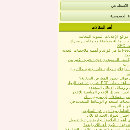
ء الاصطناعي
 الخصوصية
أهم المقالات
واقع اﻹعلانات المبوبة المجانية
كتب مقالة متوافقة مع مقاييس محرك
SEO
Feedback ما هي فوائد و أهمية ملاحظات التغذية
جعة
كسب المسوقون ذوي الخبرة الكثير من
ارات
ات إعلانية مجانية على الإنترنت للترويج
ك
 فوائد حضور المعارض التجارية؟
فات PDF في زيادة عدد الزوار
و وسائل الإعلان المتعددة
اختيار وسائل الإعلام المناسبة للإعلان
حول عملاءك إلى مروجين لك
تيجيات استخدام الوسائط المتعددة في
ان و الترويج
التعامل مع الزوار في المعارض
اختيار العنوان الجيد للإعلان
 أهمية العلامة التجارية شرح بالتفصيل
تتوقع أن تكون أعمالك رابحة؟
جعل المستهلكين يحبون علامتك التجارية؟