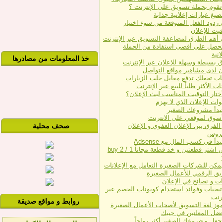
تقوم بحملة تسويق على الإنترنت ؟
يغ عبارات إعلانية جذابة
ردود الفعل المتوقعة من سوء اختيار
قيت للإعلان
 أهم الطرق لمضاعفة التسويق عبر الإنترنت
حصل على أقصى استفادة من الحملة
انية
خذ المعلومات من مصادرها
ن لدى مشاهير مواقع التواصل
ات الأكثر طلباً للبيع عبر الإنترنت
تار التوقيت المناسب لبث الإعلان؟
بدأ مشروعك الصغير
سوق لموقعي على الانترنت
الفرق بين الإعلان العفوي و الإعلان
صحف محلية
دروس
أ في كسب المال مع Adsense
عروض اشتر قطعتين و خذ قطعة مجاناً buy 2 / 1
كن للشركات الصغيرة التعامل مع الإعلانات
يق الرقمي للأعمال الصغيرة
ت و نصائح في الإعلان
تيجيات وفوائد استخدام كوبونات الخصم عبر
ترنت
روابط و مواقع صديقة
وز لغة التسويق لأصحاب الأعمال الصغيرة
ضل المعلنين في جيبك
جعل مشروعك الصغير أكثر رواجاً