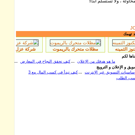
اولة ، ولا تستسلم أبدًا!
J
د تهمك
مظلات متحرك بالريموت
شركة عزل الأسطح والخزانات في جدة 2054666
اها لكم
ما هو هدفك من الإعلان
كيف تحقق النجاح في المعارض
قاعدة الفائدة اﻷه
يق و الإعلان و الترويج
 الدخول إلى سوق جديد
أساسيات التسويق عبر الإنترنت