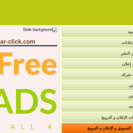
ية
ar-click.com
علانات
Free
ن النشر
 إعلان
 شركة
ADS
تي
تي
حة
ت الإعلان و الترويج
4 ALL
لتسويق و الإعلان و الترويج