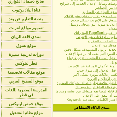
صالح دسمال الكواري
وصلت وسائل الإعلان الحديثة إلى شرائح
ة من الجماهير
قناة البلاد يوتيوب
حقق النجاح في المعارض
ساعد موقع الانترنت على نشر الإعلان
منصة التعليم عن بعد
سوق على الإنترنت بشكل صحيح
إعلانات مبوبة أنيق ومجاني وسهل
تصميم مواقع انترنت
تخدام!
PageRank البيج رانك
منتدى قلعة الريان
ورت الإعلانات عبر الإنترنت
ات الصفحات الصفراء
 هدفك من الإعلان
موقع تسوق
 تحديد الزبون المستهدف بشكل دقيق
القيود التي يجب أن يراعيها الإعلان
دورات تدريبية مميزة
اختيار أسماء للمنتجات تؤدي لارتفاع
ويق
قطر لينوكس
أتمتة الأعمال المنزلية عبر الإنترنت
 قبل الدخول إلى سوق جديد
موقع مقالات تخصصية
كتب إعلانات مؤثرة بشكل أكبر
في الإعلان و الترويج
موقع المطبخ العربي
اختيار علامة تجارية فعالة لشركتك الصغيرة
المدرسة المصرية لللغات
في قطر
ب أن تنفق على الإعلان
يار الكلمات المفتاحية Keywords
موقع حمص لينوكس
منتدى الذكاء الاصطناعي
موقع نظام التشغيل