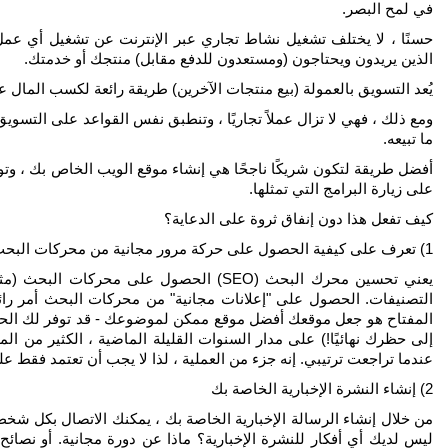
في لمح البصر.
حسنًا ، لا يختلف تشغيل نشاط تجاري عبر الإنترنت عن تشغيل أي عم
الذين يريدون ويحتاجون (ومستعدون للدفع مقابل) منتجك أو خدمتك.
يُعد التسويق بالعمولة (بيع منتجات الآخرين) طريقة رائعة لكسب المال عب
ومع ذلك ، فهي لا تزال عملاً تجاريًا ، وتنطبق نفس القواعد على التسوي
ما تبيعه.
أفضل طريقة لتكون شريكًا ناجحًا هي إنشاء موقع الويب الخاص بك ، و
على زيارة البرامج التي تمثلها.
كيف تفعل هذا دون إنفاق ثروة على الدعاية؟
1) تعرف على كيفية الحصول على حركة مرور مجانية من محركات البحث
التصنيفات. الحصول على "إعلانات مجانية" من محركات البحث أمر رائ
المفتاح هو جعل موقعك أفضل موقع ممكن لموضوعك - قد توفر لك الحيل وال
إلى حظرك نهائيًا!) على مدار السنوات القليلة الماضية ، الكثير من
عندما تراجعت ترتيبي. إنه جزء من العملية ، لذا لا يجب أن تعتمد فقط ع
2) إنشاء النشرة الإخبارية الخاصة بك
من خلال إنشاء الرسالة الإخبارية الخاصة بك ، يمكنك الاتصال بكل شخص
ليس لديك أي أفكار للنشرة الإخبارية؟ ماذا عن دورة مجانية. أو ن