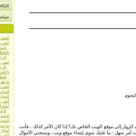
ات
الذكا
سياسة
أفضل م
كيف ت
البحث 
الرا
كيف ي
الزي
5 قنو
لعمل
ما هي
كيف تساعد مل
قنوات 
كيفية 
كيف ت
استرا
الإعل
كيفية 
كيفية 
ما مدى
الزوار إلى موقع الويب الخاص بك؟ إذا كان الأمر كذلك ، فأنت
لماذا 
ت أمر سهل - ما عليك سوى إنشاء موقع ويب ، وستجني الأموال
كيف ت