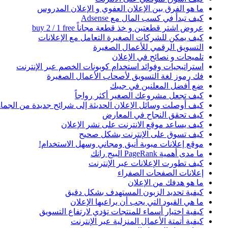
ما هو الفرق بين الإعلان العفوي و الإعلان المدروس
كيف تبدأ في كسب المال مع Adsense
عروض اشتر قطعتين و خذ قطعة مجاناً buy 2 / 1 free
كيف يمكن للشركات الصغيرة التعامل مع الإعلانات
التسويق الرقمي للأعمال الصغيرة
تلميحات و نصائح في الإعلان
استراتيجيات وفوائد استخدام كوبونات الخصم عبر الإنترنت
فك رموز لغة التسويق لأصحاب الأعمال الصغيرة
ضع أفضل المعلنين في جيبك
كيف تجعل مشروعك الصغير أكثر رواجاً
كيف أوصلت وسائل الإعلان الحديثة إلى شرائح جديدة من الجماه
كيف تحقق النجاح في المعارض
كيف يساعد موقع الانترنت على نشر الإعلان
كيف تسوق على الإنترنت بشكل صحيح
موقع إعلانات مبوبة أنيق ومجاني وسهل الاستخدام!
ما مدى أهمية PageRank البيج رانك
كيف تطورت الإعلانات عبر الإنترنت
إعلانات الصفحات الصفراء
ما هو هدفك من الإعلان
كيفية تحديد الزبون المستهدف بشكل دقيق
ما هي القيود التي يجب أن يراعيها الإعلان
كيفية اختيار أسماء للمنتجات تؤدي لارتفاع التسويق
كيفية أتمتة الأعمال المنزلية عبر الإنترنت