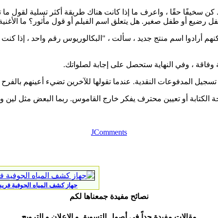
. كن سخيفًا حقًا ، واعرف ما إذا كانت هناك طريقة أكثر تسلية لقول ما
فل رضيع أو طفل صغير. هل يتعلق اسم الفيلم أو قول مأثور؟ ما الأغنية
م أرادوا اسم منتج جديد ، سألت ، "البكالوريوس رقم واحد ، إذا كنت 
وفاقة ، وفي النهاية ستحصل على إجابة لصلواتك.
يل المدفوعات النقدية. عندما تقولها للآخرين تضيء أعينهم بالفرح والفهم.
 تعيين محترف يفكر خارج القاموس. ربما البعض مثل لين ولفورد في reelance Writer
JComments
جهاز كشف المياه الجوفية فريش ريزلت واحد
نصائح مفيدة جمعناها لكم
مقالات مفيدة جداً في أصول التسويق و الإعلان و الترويج