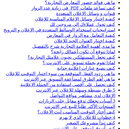
ما هي فوائد حضور المعارض التجارية؟
كيف تساعد ملفات PDF في زيادة عدد الزوار
قنوات و وسائل الإعلان المتعددة
كيفية اختيار وسائل الإعلام المناسبة للإعلان
كيف تحول عملاءك إلى مروجين لك
استراتيجيات استخدام الوسائط المتعددة في الإعلان و الترويج
كيفية التعامل مع الزوار في المعارض
كيفية اختيار العنوان الجيد للإعلان
ما مدى أهمية العلامة التجارية شرح بالتفصيل
لماذا تتوقع أن تكون أعمالك رابحة؟
كيف تجعل المستهلكين يحبون علامتك التجارية؟
لماذا تقوم بحملة تسويق على الإنترنت ؟
كيف نصيغ عبارات إعلانية جذابة
ما هي ردود الفعل المتوقعة من سوء اختيار التوقيت للإعلان
ما هي أهم الطرق لمضاعفة التسويق عبر الإنترنت
كيف تحصل على أقصى استفادة من الحملة الإعلانية
5 طرق بسيطة وسهلة للإعلان عبر الإنترنت
الإعلان لدى مشاهير مواقع التواصل
3 أسباب تجعلك تدفع مقابل جلب الزيارات
المنتجات الأكثر طلباً للبيع عبر الإنترنت
كيف أختار التوقيت المناسب لبث الإعلان؟
4 خطوات للإعلان الذي لا يهزم
كيف تبدأ مشروعك الصغير
كيف أسوق لموقعي على الانترنت