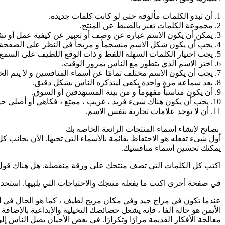
1. أن تبدو الكلمات مألوفة حتى لو كانت كلمات جديدة.
2. مجموعة الكلمات تعبر بالضبط عن المنتج.
3. يمكن أن يكون الاسم عبارة عن وصف أو تعبير عن كيفية عمل أو تشغيل المنتج.
4. يجب أن يكون شكل الاسم منسجماً و مريحاً في النظر على الصفحة أو على المنتج.
5. يجب اختيار الكلمات السهلة اللفظ و ذات الوقع اللطيف على السمع.
6. اختر الاسم الذي يتطور مع الناس بمرور الوقت.
7. يجب أن يكون الاسم مختلف تمامًا عن أسماء المنافسين و لا يتم الخلط بينه وبين المنتجات الأخرى.
8. بعد سماعه مرة واحدة يكفي ليتذكره الناس بشكل دقيق.
9. أن يكون مناسباً مفهوماً و من بيئة المستهدفين أو السوق.
10. يجب أن يكون هناك شيء فريد ، غريب ، ممتع ، فكاهي أو أصلي حول الاسم.
11. أن لا توجد علامات تجارية بنفس الاسم.
نصائح لإنشاء أسماء المنتجات الرائعة الخاصة بك
أول شيء تفعله هو الاحتفاظ بقائمة بالأسماء التي تحبها. الآن بجان
يمكنك تحسين أسماء منافسيك.
اكتب كل الكلمات التي تصف منتجك على ورقة منفصلة. هل هناك قول 
في صفحة أخرى اكتب ما يفعله منتجك والاحتياجات التي يلبيها. استخد
عندما تكون في مزاج جيد وفي مكان مريح لطيف ، كما هو الحال في الحد
الأيمن هو حالة ألفا ، فإنه يشعل خصائصك التخيلية والإبداعية بالإضافة 
معالجة الأفكار القديمة مرارًا وتكرارًا. في بعض الأحيان يصل الناس إلى