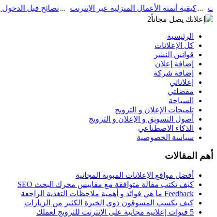
كيفية أتمتة الأعمال المنزلية عبر الإنترن
الرئيسية
كل الإعلانات
قوانين النشر
إضافة إعلان
إضافة شركة
إعلاناتي
مفضلتي
السياحة
تلميحات الإعلان و الترويج
أصول التسويق و الإعلان و الترويج
الذكاء الاصطناعي
سياسة الخصوصية
أهم المقالات
أفضل مواقع اﻹعلانات المبوبة المجانية
كيف تكتب مقالة متوافقة مع مقاييس محرك البحث SEO
Feedback ما هي فوائد و أهمية ملاحظات التغذية الراجعة
كيف يكسب المسوقون ذوي الخبرة الكثير من الزيارات
5 قنوات إعلانية مجانية على الإنترنت للترويج لعملك