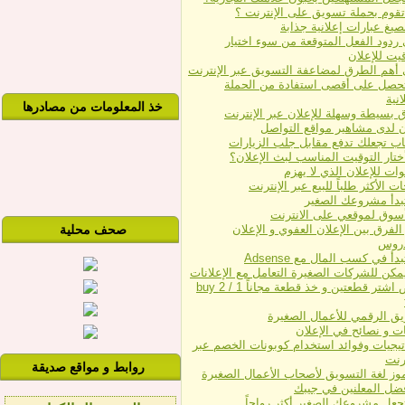
تقوم بحملة تسويق على الإنترنت ؟
يغ عبارات إعلانية جذابة
ردود الفعل المتوقعة من سوء اختيار
قيت للإعلان
 أهم الطرق لمضاعفة التسويق عبر الإنترنت
حصل على أقصى استفادة من الحملة
انية
خذ المعلومات من مصادرها
ن لدى مشاهير مواقع التواصل
تار التوقيت المناسب لبث الإعلان؟
ات الأكثر طلباً للبيع عبر الإنترنت
بدأ مشروعك الصغير
سوق لموقعي على الانترنت
الفرق بين الإعلان العفوي و الإعلان
صحف محلية
دروس
أ في كسب المال مع Adsense
كن للشركات الصغيرة التعامل مع الإعلانات
عروض اشتر قطعتين و خذ قطعة مجاناً buy 2 / 1
يق الرقمي للأعمال الصغيرة
ت و نصائح في الإعلان
تيجيات وفوائد استخدام كوبونات الخصم عبر
ترنت
روابط و مواقع صديقة
وز لغة التسويق لأصحاب الأعمال الصغيرة
ضل المعلنين في جيبك
جعل مشروعك الصغير أكثر رواجاً