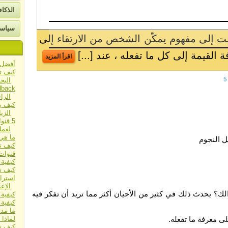
ات
الذكا
سياسة
المدونات ومواقع الويب عبر الإنترنت ، لا يزال
 الرائعة التي يوفرها [...]
اقرأ المزيد
أفضل م
كيف ت
5
البحث 
الرا
كيف ي
الزي
5 قنو
لعمل
ما هي
كيف تساعد مل
قنوات 
كيفية 
كيف ت
استرا
الإعل
ك؟ يحدث ذلك في كثير من الأحيان أكثر مما تريد أن تفكر فيه
كيفية 
كيفية 
ما مدى
ى معرفة ما تفعله.
لماذا 
كيف ت