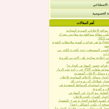
ء الاصطناعي
 الخصوصية
أهم المقالات
واقع اﻹعلانات المبوبة المجانية
كتب مقالة متوافقة مع مقاييس محرك
SEO
Feedback ما هي فوائد و أهمية ملاحظات التغذية
جعة
كسب المسوقون ذوي الخبرة الكثير من
ارات
ات إعلانية مجانية على الإنترنت للترويج
ك
 فوائد حضور المعارض التجارية؟
فات PDF في زيادة عدد الزوار
و وسائل الإعلان المتعددة
اختيار وسائل الإعلام المناسبة للإعلان
حول عملاءك إلى مروجين لك
تيجيات استخدام الوسائط المتعددة في
ان و الترويج
التعامل مع الزوار في المعارض
اختيار العنوان الجيد للإعلان
 أهمية العلامة التجارية شرح بالتفصيل
تتوقع أن تكون أعمالك رابحة؟
جعل المستهلكين يحبون علامتك التجارية؟