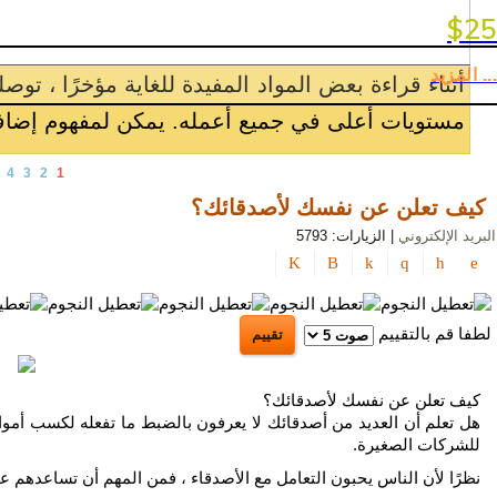
بوسترات و مجل
السياحة
$25
تلميحات
... المزيد
 إلى
انطلق في الحملة الإعلانيةمع وجود الملايين من 
الإعلان
و
العديد من الأشخاص يفوتون فرصة الأعمال المنزلية
المزيد
الترويج
4
3
2
1
أصول
التسويق
كيف تعلن عن نفسك لأصدقائك؟
و
البريد الإلكتروني
| الزيارات: 5793
الإعلان
و
الترويج
لطفا قم بالتقييم
الذكاء
الاصطناعي
كيف تعلن عن نفسك لأصدقائك؟
سياسة
هل تعلم أن العديد من أصدقائك لا يعرفون بالضبط ما تفعله لكسب أموال
الخصوصية
للشركات الصغيرة.
نظرًا لأن الناس يحبون التعامل مع الأصدقاء ، فمن المهم أن تساعدهم عل