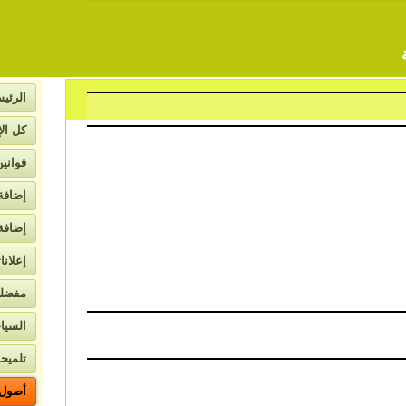
الرئيس
كل الإ
قواني
إضافة
إضافة
إعلانا
لاتصال
مفضل
السيا
تلميحا
أصول ا