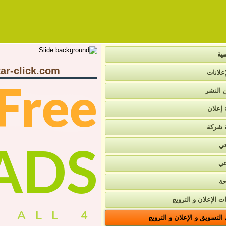
ية
ar-click.com
علانات
Free
ن النشر
 إعلان
 شركة
ADS
تي
تي
حة
ت الإعلان و الترويج
4 ALL
لتسويق و الإعلان و الترويج