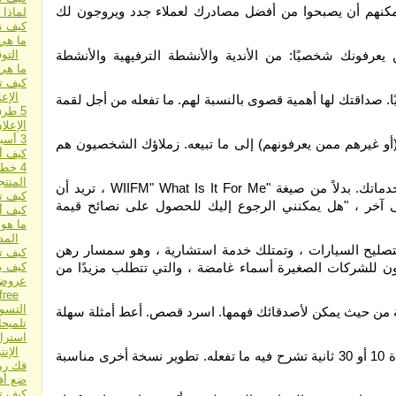
يمكنهم أن يصبحوا من أفضل مصادرك لعملاء جدد ويروجون لك
لماذا 
كيف نص
ما هي 
 يعرفونك شخصيًا: من الأندية والأنشطة الترفيهية والأنشطة
التو
ما هي
كيف ت
الإعل
صداقتك لها أهمية قصوى بالنسبة لهم. ما تفعله من أجل لقمة
5 طرق بسيطة وسهلة للإعلان عبر الإنترنت
الإعلا
3 أسباب تجعلك تدفع مقابل جلب الزيارات
أو غيرهم ممن يعرفونهم) إلى ما تبيعه. زملاؤك الشخصيون هم
كيف أخ
4 خطوات للإعلان الذي لا يهزم
المنتج
هدفك هو أن تصبح الشخص "اذهب إلى" عندما يحتاج أصدقاؤك إلى خدماتك. بدلاً من صيغة "WIIFM" What Is It For Me ، تريد أن
كيف ت
ن أجلي؟ بمعنى آخر ، "هل يمكنني الرجوع إليك للحصول على نصائح قيمة
كيف أ
ما هو 
الم
 لتصليح السيارات ، وتمتلك خدمة استشارية ، وهو سمسار رهن
كيف تبد
ون للشركات الصغيرة أسماء غامضة ، والتي تتطلب مزيدًا من
كيف يم
free
التسو
دقة من حيث يمكن لأصدقائك فهمها. اسرد قصص. أعط أمثلة سهلة
تلميحا
استرا
الإن
من المحتمل أن يكون لديك بالفعل خطاب أو خطابين من "المصعد" لمدة 10 أو 30 ثانية تشرح فيه ما تفعله. تطوير نسخة أخرى مناسبة
فك رم
ضع أف
كيف ت