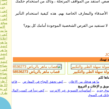
لقصص. استفد من المواقف المرتجلة ، وتأكد من استخدام حكمك
كيف أ
جديد
كيف ت
صدقاء والمعارف الخاصة بهم. هذه كيفية استخدام التأثير
كيف ي
كيف ت
موقع 
ا لا تستفيد من الفرص الشخصية الموجودة أمامك كل يوم؟
الاس
ما مدى أهمية 
كيف تط
إعلان
ما هو
كيفية
ما هي 
كيفية 
J
التس
د تهمك
كيفية 
نصائح
كيف ت
كبير
قصاب ماهر بالرياض 0َ558536273 ارقام جزارين شمال الرياض
نصائح 
أهمية 
اها لكم
7 طرق قاتلة لمضاعفة مبيعاتك بين عشية وضحاها
هو هدفك من الإعلان
كيف تحقق النجاح في المعارض
قاعدة الفائدة اﻷهم
10 طرق فعالة للغاية لزيادة مبيعاتك
يق و الإعلان و الترويج
كم يج
نت
نصائح قبل الدخول إلى سوق جديد
أساسيات التسويق عبر الإنترنت
طرق اخت