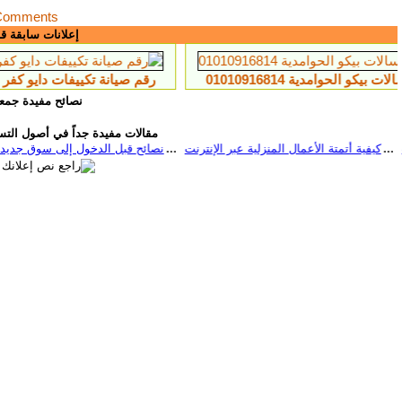
Comments
إعلانات سابقة ق
0
رقم صيانة تكييفات دايو كفر الشيخ 01154008110
نصائح مفيدة جمعن
م
مقالات مفيدة جداً في أصول التسو
كيفية أتمتة الأعمال المنزلية عبر الإنترنت