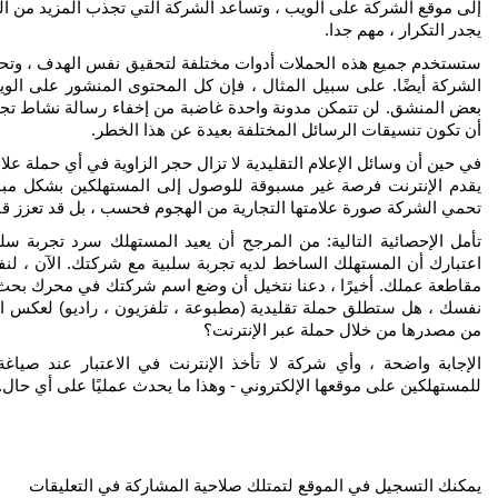
إلى موقع الشركة على الويب ، وتساعد الشركة التي تجذب المزيد من ا
يجدر التكرار ، مهم جدا.
ستستخدم جميع هذه الحملات أدوات مختلفة لتحقيق نفس الهدف ، وتحسي
الشركة أيضًا. على سبيل المثال ، فإن كل المحتوى المنشور على ال
بعض المنشق. لن تتمكن مدونة واحدة غاضبة من إخفاء رسالة نشاط تج
أن تكون تنسيقات الرسائل المختلفة بعيدة عن هذا الخطر.
في حين أن وسائل الإعلام التقليدية لا تزال حجر الزاوية في أي حملة علا
يقدم الإنترنت فرصة غير مسبوقة للوصول إلى المستهلكين بشكل مبا
تحمي الشركة صورة علامتها التجارية من الهجوم فحسب ، بل قد تعزز قا
تأمل الإحصائية التالية: من المرجح أن يعيد المستهلك سرد تجربة سل
اعتبارك أن المستهلك الساخط لديه تجربة سلبية مع شركتك. الآن ، لن
مقاطعة عملك. أخيرًا ، دعنا نتخيل أن وضع اسم شركتك في محرك بحث 
نفسك ، هل ستطلق حملة تقليدية (مطبوعة ، تلفزيون ، راديو) لعكس ا
من مصدرها من خلال حملة عبر الإنترنت؟
الإجابة واضحة ، وأي شركة لا تأخذ الإنترنت في الاعتبار عند صياغة إ
للمستهلكين على موقعها الإلكتروني - وهذا ما يحدث عمليًا على أي حال.
يمكنك التسجيل في الموقع لتمتلك صلاحية المشاركة في التعليقات