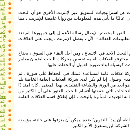
لما
كيف
 يميز البحث عن استراتيجيات التسويق عبر الإنترنت الأخرى هو أن البحث
ما 
البًا ما تأتي هذه المعلومات من زوايا غامضة للإنترنت ، مما
التو
ما 
الإن
كيف
ة - الفن المخصص لإيصال رسالة الأعمال إلى جمهورها. لم تعد
الإعل
المطبوعات الفعالة - الآن ، بفضل الإنترنت ، يجب على العلاقات
5 طرق بسيطة وسهلة للإعلان عبر الإنترنت
الإ
3 أسباب تجعلك تدفع مقابل جلب الزيارات
البحث الآخذ في الاتساع ، ومن أجل البقاء في السوق ، يحتاج
كيف
م محترفو العلاقات العامة تحسين محركات البحث لضمان معايير
المن
ث كوسيلة لبناء صورة العميل أو الحفاظ عليها.
4 خطوات للإعلان الذي لا يهزم
كيف
ار شركة علاقات عامة لمساعدة عملك في الحفاظ على صورة ، لم
كيف
ما ه
مدى وصول. إذا لم يكن لدى شركة العلاقات العامة الخاصة بك
الم
أبعد من الورق والطباعة التقليدية. بهذا المعنى ، كان امتدادًا
كيف 
اقات العامة بعد النجاحات التي حققتها أقسام البحث. العثور على أن الكثير من
ته بالعلاقات العامة الجديدة المتأثرة بالبحث ، فإن إطلاق قسم العلاقات العامة
free
كيف
الإعل
الت
تلم
. يمكن للكيان الساخط ببساطة أن يبدأ "التدوين" ضده. يمكن أن يعزفوا على حادثة مؤسفة
است
عبر 
فك 