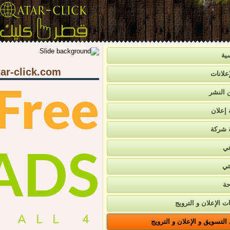
ية
ar-click.com
علانات
Free
ن النشر
 إعلان
 شركة
ADS
تي
تي
حة
ت الإعلان و الترويج
4 ALL
لتسويق و الإعلان و الترويج