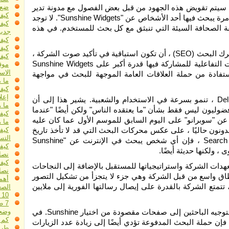
فزيونية والمطبوعة. سيتم تقويض هذه الجهود من قبل بعض الفصول مع مدونة تدير
ضع 
كيف
حملة معلومات مضللة. ستظهر الاتهامات أو الرسوم غير العادلة في كل مرة يبحث فيها أحد الأشخاص عن "Sunshine Widgets". لا توجد
كيف
فة الصحافة السيئة التي تنبثق مع كل بحث للمستخدم. في هذه
جديد
كيف
كيف
يمكن لـ Sunshine Widgets ، من خلال ممارسة تُعرف باسم تحسين محرك البحث (SEO) ، أن تكون استباقية في تأكيد صوت الشركة ،
كيف
وبالتالي إعادة تأكيد صورة علامتها التجارية الممتازة. يتيح تنوع القنوات التفاعلية للمشاركة فيها قدرة أكبر على Sunshine Widgets
موق
الاس
استفادة من حملة العلاقات العامة الموجهة للبحث في مواجهة
ما مدى أ
كيف
إعل
• محركات البحث في المدونات ، مثل Technorati.com و Delicious.com ، تنمو بسرعة في الاستخدام والشعبية. يشير هذا إلى أن
ما 
فضوليون ليس فقط بشأن "ما يعتقده الناس" ولكن أيضًا "عندما
كيف
عن "سوبرانو" على اليوم السابق للموسم الأول عما كان عليه
ما ه
ونون حاليًا ، على عكس محركات البحث التي قد لا تأخذ تاريخ
كيفي
التس
نشر المعلومات في الاعتبار. لذلك ، من خلال Search Engine Optimization ، فإن أي شخص يبحث في الإنترنت عن "Sunshine
كيفي
نصا
كيف
بيانات صحفية للإعلان عن تعهدات الشركة واستراتيجياتها للمستقبل بالإضافة إلى النجاحات
نصائ
طاق واسع من قبل الشركة وهي جزء لا يتجزأ من تشكيل التصور
أهمي
، تتمتع الشركة بالقدرة على إيصال رسالتها الفورية إلى ملايين
الصغ
10 طرق فعالة للغاية لزيادة مبيعاتك
7 
• يمكن أن تشترك Sunshine Widgets في حملة بحث مدفوعة (PPC) لتوجيه الباحثين إلى صفحات مقصودة من اختيار Sunshine. في
وضحا
كم 
، فإن حملة البحث المدفوعة تؤدي أيضًا إلى زيادة عدد الزيارات
طرق 