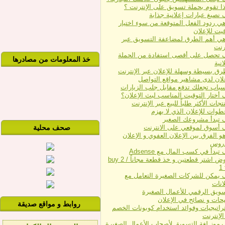
ذا تقوم بحملة تسويق على الإنترنت ؟
 نصيغ عبارات إعلانية جذابة
هي ردود الفعل المتوقعة من سوء اختيار
قيت للإعلان
هي أهم الطرق لمضاعفة التسويق عبر
ترنت
 تحصل على أقصى استفادة من الحملة
خذ المعلومات من مصادرها
انية
علان لدى مشاهير مواقع التواصل
 أختار التوقيت المناسب لبث الإعلان؟
تجات الأكثر طلباً للبيع عبر الإنترنت
 تبدأ مشروعك الصغير
 أسوق لموقعي على الانترنت
صحف محلية
و الفرق بين الإعلان العفوي و الإعلان
دروس
تبدأ في كسب المال مع Adsense
عروض اشتر قطعتين و خذ قطعة مجاناً buy 2 /
1 
 يمكن للشركات الصغيرة التعامل مع
انات
سويق الرقمي للأعمال الصغيرة
يحات و نصائح في الإعلان
روابط و مواقع صديقة
راتيجيات وفوائد استخدام كوبونات الخصم
الإنترنت
رموز لغة التسويق لأصحاب الأعمال الصغيرة