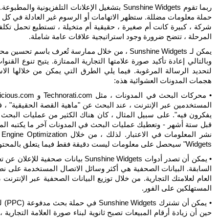
ربما تقوم Sunshine Widgets بتشغيل الإعلانات التل
شركة ، كبيرة كانت أم صغيرة ، حقيقية أم متخيلة ، تستطيع تحمل تكل
المرحلة ، تتضح ضرورة وجود استراتيجية علاقات عامة شاملة.
لتحديد الرسالة المرغوبة. فيما يلي الطرق التي يمكن من خلالها ال
هجمات المدونات العشوائية هذه:
المستخدمين عبر الإنترنت ، عند البحث عن "ماهية القصة الحقيقية" ، 
يفكرون فيه". على سبيل المثال ، كان هناك الكثير من عمليات البحث 
قبل ستة أشهر - وتعطيك عمليات البحث في المدونات آخر ما يكتبه المد
Widgets" سيحصل على معلومات ليست دقيقة فقط فيما يتعلق بالمحتوى ، ولكنها حديثة أيضًا.
• يمكن أن تصدر أدوات Sunshine Widgets 
السابقة. البيانات الصحفية هي أكثر وسائل الاتصال المستخدمة على ن
العام لعلامتك التجارية. من خلال توزيع البيانات الصحفية عبر الإنترنت 
المستهلكين على الفور.
حين أن زيادة أرقام المبيعات تصبح ثانوية لبناء صورة العلامة التجارية 