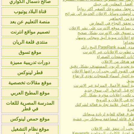
صالح دسمال الكواري
أفضل المعلنين في جيبك
 تجعل مشروعك الصغير أكثر رواجاً
قناة البلاد يوتيوب
 أوصلت وسائل الإعلان الحديثة إلى شرائح
ة من الجماهير
منصة التعليم عن بعد
 تحقق النجاح في المعارض
 يساعد موقع الانترنت على نشر الإعلان
تصميم مواقع انترنت
 تسوق على الإنترنت بشكل صحيح
ع إعلانات مبوبة أنيق ومجاني وسهل
منتدى قلعة الريان
تخدام!
همية PageRank البيج رانك
 تطورت الإعلانات عبر الإنترنت
موقع تسوق
انات الصفحات الصفراء
هو هدفك من الإعلان
دورات تدريبية مميزة
ية تحديد الزبون المستهدف بشكل دقيق
ي القيود التي يجب أن يراعيها الإعلان
قطر لينوكس
ة اختيار أسماء للمنتجات تؤدي لارتفاع
ويق
موقع مقالات تخصصية
ة أتمتة الأعمال المنزلية عبر الإنترنت
ئح قبل الدخول إلى سوق جديد
موقع المطبخ العربي
 تكتب إعلانات مؤثرة بشكل أكبر
ح في الإعلان و الترويج
المدرسة المصرية لللغات
ة اختيار علامة تجارية فعالة لشركتك
في قطر
يرة
موقع حمص لينوكس
طرق قاتلة لمضاعفة مبيعاتك بين عشية
ها
يجب أن تنفق على الإعلان
موقع نظام التشغيل
اختيار الكلمات المفتاحية Keywords