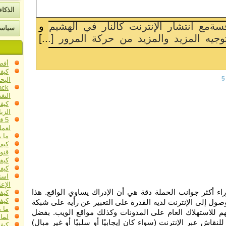
ات
الذكا
ئًا عن "العلامة التجارية" فيما يتعلق بالتسويق ،
سياسة
. في بعض الأحيان يكون من الأفضل شرح شيء [...]
أفض
كيف
5
البحث 
التغ
كيف
الزي
5 
لعمل
ما 
كيف تسا
قنو
كيفي
كيف
است
الإعل
راء أكثر جوانب الحملة دقة هي أن الإدراك يساوي الواقع. هذا
كيف
كيفي
صول إلى الإنترنت لديه القدرة على التعبير عن رأيه على شبكة
ما 
ئهم للاستهلاك العام على المدونات وكذلك مواقع الويب. بفضل
لما
 عبر الإنترنت (سواء كان إيجابيًا أو سلبيًا أو غير مبالٍ)
كيف