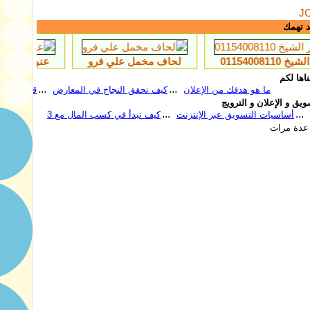
J
د تهمك
لحاف مخمل علي فرو
عنوان اصلاح فريزر ال جي شبين الكوم 314
اها لكم
ا هو هدفك من الإعلان
كيف تحقق النجاح في المعارض
قاعدة الفائدة اﻷهم
يق و الإعلان و الترويج
نصائح قبل الدخول إلى سوق جديد
أساسيات التسويق عبر الإنترنت