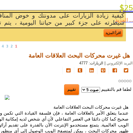
بوسترات و مجل
السياحة
$25
 الهشيم و
علامة تجارية لشركتكربما تكون قد سمعت شي
تلميحات
... المزيد
رور [...]
ولكن ربما تساءلت عما يعنيه ذلك بالضبط
الإعلان
و
اقرأ المزيد
الترويج
4
3
2
1
أصول
التسويق
هل غيرت محركات البحث العلاقات العامة
و
البريد الإلكتروني
| الزيارات: 4777
الإعلان
و
الترويج
لطفا قم بالتقييم
الذكاء
الاصطناعي
هل غيرت محركات البحث العلاقات العامة
سياسة
عندما يتعلق الأمر بالعلاقات العامة ، فإن فلسفة القيادة التي تكمن و
الخصوصية
صحيح كما كان دائمًا في العصر التفاعلي لأن أي شخص لديه إمكانية الو
الويب العالمية. يتمتع مستخدمو الإنترنت الآن بالقدرة على تقديم آرا
ظهور محركات البحث ، يمكن لمتصفح الويب الوصول إلى أي منظور للنقاش