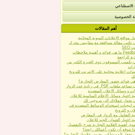
ء الاصطناعي
 الخصوصية
أهم المقالات
ل مواقع اﻹعلانات المبوبة المجانية
 تكتب مقالة متوافقة مع مقاييس محرك
SEO
Feedback ما هي فوائد و أهمية ملاحظات
ذية الراجعة
 يكسب المسوقون ذوي الخبرة الكثير من
ارات
قنوات إعلانية مجانية على الإنترنت للترويج
ك
هي فوائد حضور المعارض التجارية؟
عد ملفات PDF في زيادة عدد الزوار
ات و وسائل الإعلان المتعددة
ة اختيار وسائل الإعلام المناسبة للإعلان
 تحول عملاءك إلى مروجين لك
راتيجيات استخدام الوسائط المتعددة في
ان و الترويج
ية التعامل مع الزوار في المعارض
ة اختيار العنوان الجيد للإعلان
مدى أهمية العلامة التجارية شرح بالتفصيل
ذا تتوقع أن تكون أعمالك رابحة؟
 تجعل المستهلكين يحبون علامتك التجارية؟