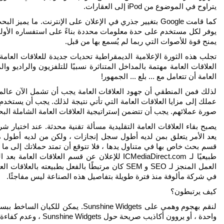
يتراوح في الموضوع من iPod إلى العقارات.
كما قامت Google بتغيير جذري في الإعلان على الإنترنت. ما
يوفر لكل مستخدم على حدة معلومات محددة بناءً على استفساره الأولي. غ
يمنح قوة للأصوات التي ربما لم يُسمع بها من قبل.
تجلب هذه الثورة الإعلامية الديمقراطية تحديات جديدة للعلاقات العام
العلاقات العامة مهتمة بالمداخل المتناثرة نسبيًا للتلفزيون والراديو و
العامة أن تتعامل مع ... بلع ... الجمهور!
لذلك فمن المنطقي أن جهود العلاقات العامة يجب أن تشمل الآن عالم 
عملك إلى مزايا العلاقات العامة التي تأتي نتيجة لذلك. يجب أن يستخد
صورة عملائهم. يجب أن تتضمن إستراتيجية العلاقات العامة الشاملة البح
يصبح بقاء العلاقات العامة التقليدية مسألة تقنية محدثة. عند اختي
يعد الأمر يتعلق بمن لديه أطول سجل إنجازات ، ولكن من لديه أطول 
قسم بحث خاص بها في متناول يدها ، فلا تتوقع أن تمتد حملاتك إلى ما هو 
طبيعيًا لـ ICMediaDirect.com للإعلان عن قسم العل
العمل المنجز لـ SEO و SEM كان مرتبطًا بالفعل بطبيع
في شركة مألوفة منذ فترة طويلة بتفاصيل هذه الصناعة ليس مفاجئًا.
كيف يرتبطون؟
لنقم بهجوم وهمي على Sunshine Widgets
واحدة ، أو يروون أكاذيب صريحة حول Sunshine Widgets ، وعدم كفاءة الشركة. لن يستغرق الأمر الكثير.