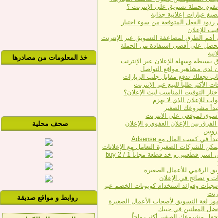
تقوم بحملة تسويق على الإنترنت ؟
يغ عبارات إعلانية جذابة
ردود الفعل المتوقعة من سوء اختيار
قيت للإعلان
 أهم الطرق لمضاعفة التسويق عبر الإنترنت
حصل على أقصى استفادة من الحملة
انية
خذ المعلومات من مصادرها
ن لدى مشاهير مواقع التواصل
ات الأكثر طلباً للبيع عبر الإنترنت
تار التوقيت المناسب لبث الإعلان؟
بدأ مشروعك الصغير
سوق لموقعي على الانترنت
الفرق بين الإعلان العفوي و الإعلان
صحف محلية
دروس
أ في كسب المال مع Adsense
كن للشركات الصغيرة التعامل مع الإعلانات
عروض اشتر قطعتين و خذ قطعة مجاناً buy 2 / 1
يق الرقمي للأعمال الصغيرة
ت و نصائح في الإعلان
تيجيات وفوائد استخدام كوبونات الخصم عبر
ترنت
روابط و مواقع صديقة
وز لغة التسويق لأصحاب الأعمال الصغيرة
ورة 01129347771
مدرسين خصوصي بالدمام لجميع المراحل الدراس
ضل المعلنين في جيبك
جعل مشروعك الصغير أكثر رواجاً