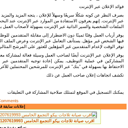
فوائد الإعلان عبر الإنترنت
بصرف النظر عن كونه شكلًا سريعًا وسهلاً للإعلان ، يتجه المزيد والمز
عبر الإنترنت. إنهم يعرفون الاستفادة من الموارد عبر الإنترنت عند ال
الملفات الشخصية والسير الذاتية عبر الإنترنت بسهولة لأصحاب العمل بن
يوفر أرباب العمل وقتًا ثمينًا دون الاضطرار إلى مقابلة المتقدمين لل
فيها الشخص غير مؤهل. يستأنف التعامل عبر الإنترنت وعرض الملف ا
توفر الوقت لإعدام المتقدمين غير المؤهلين للعثور على المرشح المثالي
يوفر الإعلان عبر الإنترنت أيضًا لصاحب العمل وسيلة فعالة لمشاركة 
المشاركين في عملية التوظيف. يمكن إعادة توجيه المتقدمين عبر الب
الاحتفاظ بها بسهولة في "بنك" عبر الإنترنت للمرشحين المحتملين للأغر
تكشف اتجاهات إعلان صاحب العمل عن ذلك
يمكنك التسجيل في الموقع لتمتلك صلاحية المشاركة في التعليقات
Comments
إعلانات سابقة ق
اقرب صيانة ثلاجات بيكو التجمع الخامس 01207619993
توكيل ثل
نصائح مفيدة جمعن