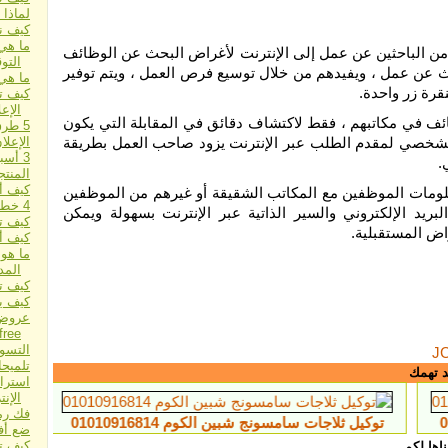
لماذا 
كيف نص
ما هي 
يد من الباحثين عن عمل إلى الإنترنت لأغراض البحث عن الوظائف
التو
بحث عن عمل ، ويفيدهم من خلال توسيع فرص العمل ، ويتم توفير
ما هي
قرة زر واحدة.
كيف ت
الإعل
وظائف في مكاتبهم ، فقط لاكتشاف دقائق في المقابلة التي يكون
5 طرق بسيطة وسهلة للإعلان عبر الإنترنت
لشخصي لمقدم الطلب عبر الإنترنت يزود صاحب العمل بطريقة
الإعلا
3 أسباب تجعلك تدفع مقابل جلب الزيارات
.
المنتج
كيف أخ
معلومات الموظفين مع المكاتب الشقيقة أو غيرهم من الموظفين
4 خطوات للإعلان الذي لا يهزم
ريد الإلكتروني والسير الذاتية عبر الإنترنت بسهولة ويمكن
كيف ت
اض المستقبلية.
كيف أ
ما هو 
الم
كيف تبد
كيف يم
free
التسو
J
تلميحا
د تهمك
استرا
الإن
فك رم
اجات سامسونج شبين الكوم 01010916814
وكلاءبيكو للصيانة فرع المنص
ضع أف
كيف ت
اها لكم