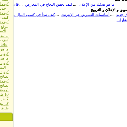
كيف أ
 هو هدفك من الإعلان
كيف تحقق النجاح في المعارض
قاعدة الفائدة اﻷهم
جديد
يق و الإعلان و الترويج
كيف ت
نصائح قبل الدخول إلى سوق جديد
أساسيات التسويق عبر الإنترنت
كيف ي
كيف ت
موقع 
الاس
ما مدى أهمية 
كيف تط
إعلان
ما هو
كيفية
ما هي 
كيفية 
التس
كيفية 
نصائح
كيف ت
نصائح 
أهمية 
10 طرق فعالة للغاية لزيادة مبيعاتك
7 طرق قاتلة لمضاعفة مبيعاتك بين عشية وضحاها
كم يج
طرق اخت