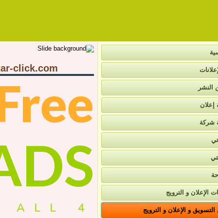
ية
ar-click.com
علانات
Free
ن النشر
 إعلان
 شركة
ADS
تي
تي
حة
ت الإعلان و الترويج
4 ALL
لتسويق و الإعلان و الترويج