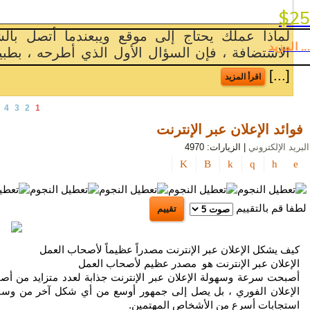
بوسترات و مجل
السياحة
$25
تصميم الويب وخدمات
تقنيات و وسائل الإعلان المتع
تلميحات
... المزيد
متلك عملك موقعًا على
هناك طرق مختلفة يمكنك من 
الإعلان
و
اقرأ المزيد
الترويج
4
3
2
1
أصول
التسويق
فوائد الإعلان عبر الإنترنت
و
البريد الإلكتروني
| الزيارات: 4970
الإعلان
و
الترويج
لطفا قم بالتقييم
الذكاء
الاصطناعي
كيف يشكل الإعلان عبر الإنترنت مصدراً عظيماً لأصحاب العمل
سياسة
الإعلان عبر الإنترنت هو مصدر عظيم لأصحاب العمل
الخصوصية
أصبحت سرعة وسهولة الإعلان عبر الإنترنت جذابة لعدد متزايد من أص
الإعلان الفوري ، بل يصل إلى جمهور أوسع من أي شكل آخر من وسائل ا
استجابات أسرع من الأشخاص المهتمين.