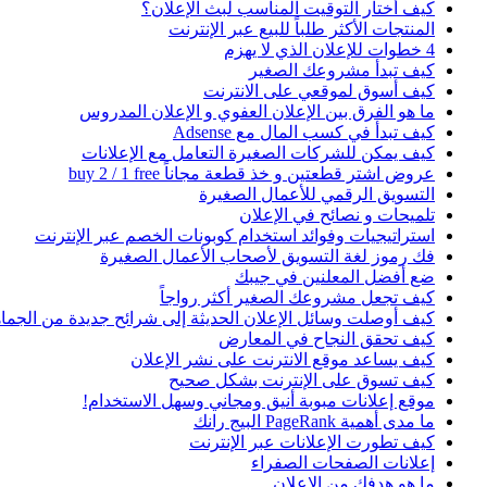
كيف أختار التوقيت المناسب لبث الإعلان؟
المنتجات الأكثر طلباً للبيع عبر الإنترنت
4 خطوات للإعلان الذي لا يهزم
كيف تبدأ مشروعك الصغير
كيف أسوق لموقعي على الانترنت
ما هو الفرق بين الإعلان العفوي و الإعلان المدروس
كيف تبدأ في كسب المال مع Adsense
كيف يمكن للشركات الصغيرة التعامل مع الإعلانات
عروض اشتر قطعتين و خذ قطعة مجاناً buy 2 / 1 free
التسويق الرقمي للأعمال الصغيرة
تلميحات و نصائح في الإعلان
استراتيجيات وفوائد استخدام كوبونات الخصم عبر الإنترنت
فك رموز لغة التسويق لأصحاب الأعمال الصغيرة
ضع أفضل المعلنين في جيبك
كيف تجعل مشروعك الصغير أكثر رواجاً
كيف أوصلت وسائل الإعلان الحديثة إلى شرائح جديدة من الجماه
كيف تحقق النجاح في المعارض
كيف يساعد موقع الانترنت على نشر الإعلان
كيف تسوق على الإنترنت بشكل صحيح
موقع إعلانات مبوبة أنيق ومجاني وسهل الاستخدام!
ما مدى أهمية PageRank البيج رانك
كيف تطورت الإعلانات عبر الإنترنت
إعلانات الصفحات الصفراء
ما هو هدفك من الإعلان