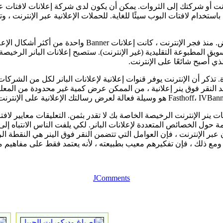
نت أو شركتك إلى الثروات. يمكن أن يكون لدى شركة إعلانات لافتات عائم
دام لافتات البوب ​​سيئًا للغاية. للحملات الإعلانية عبر الإنترنت ، وتصم
تم تصميم لمساعدة مواقع الويب على تداول الإعلانات مع بعضه
تسويق المطبوعة التقليدية (غير الإنترنت). ستصبح إعلانات البانر الرخي
لذي أصبح شائعًا على الإنترنت.
ة. تذكر أن الإنترنت يوفر قنوات إعلانية لإعلانات البانر لكل من الشركا
 النقر فوق ينر إعلانية ، من الممكن عرض كمية غير محدودة من المعلو
ر الإنترنت الرخيصة الخاصة بك لا تقدر بثمن. التعليقات معايير لافتا
حول الخصائص المتعددة لإعلانات البانر. لكي يلفت الناس الانتباه إلى إ
عبر الإنترنت ، فإن العوامل التي تتضمن النقر فوق الينر هي النقطة الرئ
لة. ومع ذلك ، فإن تفكيرهم معيب بطبيعته ، لأنه يعتمد فقط على مفاهيم 
JComments