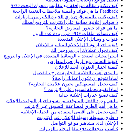
كيف تكتب مقالة متوافقة مع مقاييس محرك البحث SEO
Feedback ما هي فوائد و أهمية ملاحظات التغذية الراجعة
كيف يكسب المسوقون ذوي الخبرة الكثير من الزيارات
5 قنوات إعلانية مجانية على الإنترنت للترويج لعملك
ما هي فوائد حضور المعارض التجارية؟
كيف تساعد ملفات PDF في زيادة عدد الزوار
قنوات و وسائل الإعلان المتعددة
كيفية اختيار وسائل الإعلام المناسبة للإعلان
كيف تحول عملاءك إلى مروجين لك
استراتيجيات استخدام الوسائط المتعددة في الإعلان و الترويج
كيفية التعامل مع الزوار في المعارض
كيفية اختيار العنوان الجيد للإعلان
ما مدى أهمية العلامة التجارية شرح بالتفصيل
لماذا تتوقع أن تكون أعمالك رابحة؟
كيف تجعل المستهلكين يحبون علامتك التجارية؟
لماذا تقوم بحملة تسويق على الإنترنت ؟
كيف نصيغ عبارات إعلانية جذابة
ما هي ردود الفعل المتوقعة من سوء اختيار التوقيت للإعلان
ما هي أهم الطرق لمضاعفة التسويق عبر الإنترنت
كيف تحصل على أقصى استفادة من الحملة الإعلانية
5 طرق بسيطة وسهلة للإعلان عبر الإنترنت
الإعلان لدى مشاهير مواقع التواصل
3 أسباب تجعلك تدفع مقابل جلب الزيارات