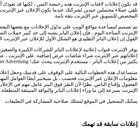
قد تكون إعلانات لافتات الإنترنت هذه رخيصة الثمن ، لكنها قد تقودك أ
تلقي عملاء محتملين جيدين لشركتك عندما يكون الإعلان عبر الإنترنت باستخ
المخصص للتسويق عبر الإنترنت بثقة تامة.
الإنترنت المتاحة اليوم ، فإن إعلان البانر يشبه إلى حد كبير حملات ال
القول إن إعلان البانر التقليدي هو الشكل الأول للإعلان عبر الإنترنت ا
يوفر الإنترنت قنوات إعلانية لإعلانات البانر للشركات الكبيرة والصغير
إعلاناتهم عبر الإنترنت شراء شاشات عرض إضافية. على الإنترنت ، عند
بكثير من إعلانات البانر - مستخدم الإنترنت يبحث عنك! Fasthoff، IVBanner Advertising هو وسيلة فعالة لعرض رسالتك الإعلانية على الإنترنت.
ستساعدك هذه الخطوات التالية على الوقوف على قدميك وجعل إعلانات ين
معلومات الإعلان عبر الإنترنت فحسب ، بل سيختبر أيضًا العوامل المهمة 
الفضول وإقناع الناس. نظرًا لأن النقر فوق الينر عامل مهم في الإعلان 
الإنترنت بسرعة إلى ما وراء إعلانات البانر والنوافذ المنبثقة المتطف
يمكنك التسجيل في الموقع لتمتلك صلاحية المشاركة في التعليقات
إعلانات سابقة قد تهمك