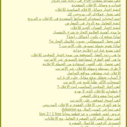
كيف تساعد ملفات PDF في زيادة عدد الزوار
قنوات و وسائل الإعلان المتعددة
كيفية اختيار وسائل الإعلام المناسبة للإعلان
كيف تحول عملاءك إلى مروجين لك
استراتيجيات استخدام الوسائط المتعددة في الإعلان و الترويج
كيفية التعامل مع الزوار في المعارض
كيفية اختيار العنوان الجيد للإعلان
ما مدى أهمية العلامة التجارية شرح بالتفصيل
لماذا تتوقع أن تكون أعمالك رابحة؟
كيف تجعل المستهلكين يحبون علامتك التجارية؟
لماذا تقوم بحملة تسويق على الإنترنت ؟
كيف نصيغ عبارات إعلانية جذابة
ما هي ردود الفعل المتوقعة من سوء اختيار التوقيت للإعلان
ما هي أهم الطرق لمضاعفة التسويق عبر الإنترنت
كيف تحصل على أقصى استفادة من الحملة الإعلانية
5 طرق بسيطة وسهلة للإعلان عبر الإنترنت
الإعلان لدى مشاهير مواقع التواصل
3 أسباب تجعلك تدفع مقابل جلب الزيارات
المنتجات الأكثر طلباً للبيع عبر الإنترنت
كيف أختار التوقيت المناسب لبث الإعلان؟
4 خطوات للإعلان الذي لا يهزم
كيف تبدأ مشروعك الصغير
كيف أسوق لموقعي على الانترنت
ما هو الفرق بين الإعلان العفوي و الإعلان المدروس
كيف تبدأ في كسب المال مع Adsense
عروض اشتر قطعتين و خذ قطعة مجاناً buy 2 / 1 free
كيف يمكن للشركات الصغيرة التعامل مع الإعلانات
التسويق الرقمي للأعمال الصغيرة