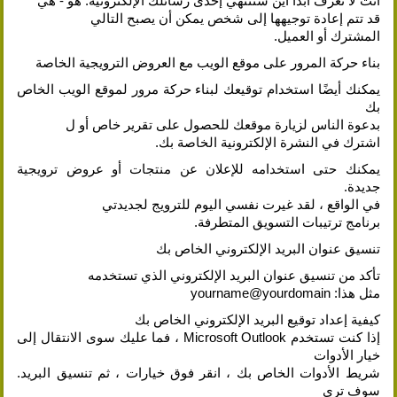
أنت لا تعرف أبدًا أين ستنتهي إحدى رسائلك الإلكترونية. هو - هي
قد تتم إعادة توجيهها إلى شخص يمكن أن يصبح التالي
المشترك أو العميل.
بناء حركة المرور على موقع الويب مع العروض الترويجية الخاصة
يمكنك أيضًا استخدام توقيعك لبناء حركة مرور لموقع الويب الخاص
بك
بدعوة الناس لزيارة موقعك للحصول على تقرير خاص أو ل
اشترك في النشرة الإلكترونية الخاصة بك.
يمكنك حتى استخدامه للإعلان عن منتجات أو عروض ترويجية
جديدة.
في الواقع ، لقد غيرت نفسي اليوم للترويج لجديدتي
برنامج ترتيبات التسويق المتطرفة.
تنسيق عنوان البريد الإلكتروني الخاص بك
تأكد من تنسيق عنوان البريد الإلكتروني الذي تستخدمه
مثل هذا: yourname@yourdomain
كيفية إعداد توقيع البريد الإلكتروني الخاص بك
إذا كنت تستخدم Microsoft Outlook ، فما عليك سوى الانتقال إلى
خيار الأدوات
شريط الأدوات الخاص بك ، انقر فوق خيارات ، ثم تنسيق البريد.
سوف ترى