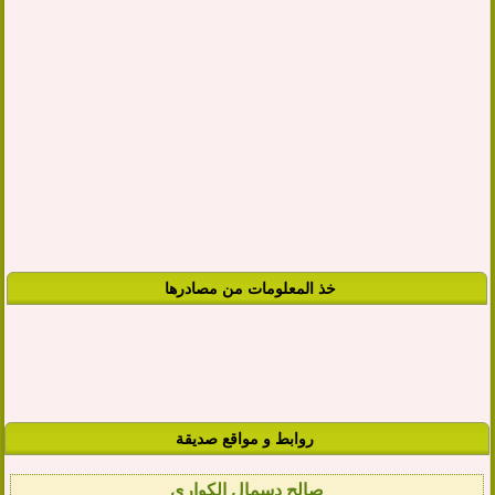
خذ المعلومات من مصادرها
روابط و مواقع صديقة
صالح دسمال الكواري