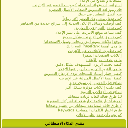
تلميحات و نصائح في الإعلان
استراتيجيات وفوائد استخدام كوبونات الخصم عبر الإنترنت
فك رموز لغة التسويق لأصحاب الأعمال الصغيرة
ضع أفضل المعلنين في جيبك
كيف تجعل مشروعك الصغير أكثر رواجاً
كيف أوصلت وسائل الإعلان الحديثة إلى شرائح جديدة من الجماهير
كيف تحقق النجاح في المعارض
كيف يساعد موقع الانترنت على نشر الإعلان
كيف تسوق على الإنترنت بشكل صحيح
موقع إعلانات مبوبة أنيق ومجاني وسهل الاستخدام!
ما مدى أهمية PageRank البيج رانك
كيف تطورت الإعلانات عبر الإنترنت
إعلانات الصفحات الصفراء
ما هو هدفك من الإعلان
كيفية تحديد الزبون المستهدف بشكل دقيق
ما هي القيود التي يجب أن يراعيها الإعلان
كيفية اختيار أسماء للمنتجات تؤدي لارتفاع التسويق
كيفية أتمتة الأعمال المنزلية عبر الإنترنت
نصائح قبل الدخول إلى سوق جديد
كيف تكتب إعلانات مؤثرة بشكل أكبر
نصائح في الإعلان و الترويج
10 طرق فعالة للغاية لزيادة مبيعاتك
أهمية اختيار علامة تجارية فعالة لشركتك الصغيرة
7 طرق قاتلة لمضاعفة مبيعاتك بين عشية وضحاها
طرق اختيار الكلمات المفتاحية Keywords
كم يجب أن تنفق على الإعلان
منتدى الذكاء الاصطناعي