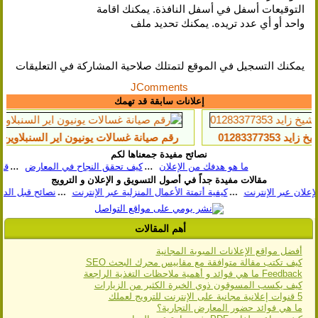
التوقيعات أسفل في أسفل النافذة. يمكنك اقامة
واحد أو أي عدد تريده. يمكنك تحديد ملف
يمكنك التسجيل في الموقع لتمتلك صلاحية المشاركة في التعليقات
JComments
إعلانات سابقة قد تهمك
رقم صيانة غسالات يونيون اير السنبلاوين 01207619993
نصائح مفيدة جمعناها لكم
ما هو هدفك من الإعلان
كيف تحقق النجاح في المعارض
قاعدة الف
مقالات مفيدة جداً في أصول التسويق و الإعلان و الترويج
كيفية أتمتة الأعمال المنزلية عبر الإنترن
أهم المقالات
أفضل مواقع اﻹعلانات المبوبة المجانية
كيف تكتب مقالة متوافقة مع مقاييس محرك البحث SEO
Feedback ما هي فوائد و أهمية ملاحظات التغذية الراجعة
كيف يكسب المسوقون ذوي الخبرة الكثير من الزيارات
5 قنوات إعلانية مجانية على الإنترنت للترويج لعملك
ما هي فوائد حضور المعارض التجارية؟