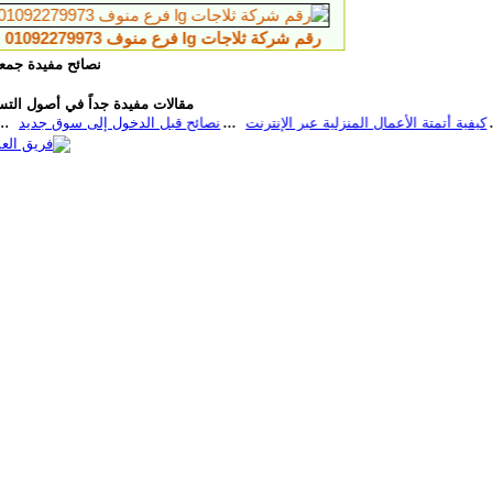
رقم شركة ثلاجات lg فرع منوف 01092279973
عيوب تكييف بلوتو تكييف
نصائح مفيدة جمعن
مقالات مفيدة جداً في أصول التسو
كيفية أتمتة الأعمال المنزلية عبر الإنترنت
نصائ