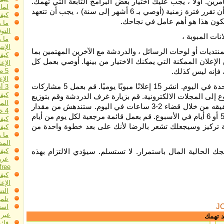
رين. أولاً ، يجب عليك اختيار بعض البرامج التابعة التي تهمك.
لما
ثانيًا ، عليك أن تقرر المدة التي تريد أن تعمل فيها هذه البرامج. بمجرد أن تقرر فترة زمنية (أوصي بـ 6 أشهر إلى سنة) ، يجب أن تتعهد
كيف
 يكون هذا هو أهم عامل في نجاحك.
ما 
التو
نات المبوبة ،
ما 
الإن
لمنتديات أو لوحات الرسائل ، والدردشة مع الآخرين المهتمين بما
كيف
إعلان الممكنة التي يمكنك الاختيار من بينها. أوصي بعمل كل
الإعل
، فإنه ليس كذلك.
5 طرق بسيطة وسهلة للإعلان عبر الإنترنت
الإ
قد تبدو إحدى الخطط المحتملة كما يلي: التبادلات المرورية - ساعة واحدة في اليوم. انشر 15 إعلانًا مبوبًا يوميًا. قم بعمل 5 مشاركات
3 أسباب تجعلك تدفع مقابل جلب الزيارات
كيف
 إلى المجلات الالكترونية. قم بزيارة غرف الدردشة وقم بتوزيع
المن
النشرات حيث يكون لديك وقت إضافي خلال الأسبوع. كل هذا يمكن تحقيقه من خلال قضاء 2-3 ساعات في اليوم. ستندهش من مقدار
4 خطوات للإعلان الذي لا يهزم
ما أنجزته عندما يكون لديك خطة. يمكنك أيضًا اختيار ما إذا كنت ستعمل 5 أو 6 أيام في الأسبوع. قم بعمل قائمة مرجعية لكل يوم من أيام
كيف
الة تركيز وسيجعلك تشعر بالرضا لأنك على بعد خطوة واحدة من
كيف
ما ه
الم
 الحالية المال باستمرار. لا تستسلم. سيؤدي الالتزام بهذه
كيف 
free
كيف
الإعل
الت
تلم
J
است
عبر 
د تهمك
فك 