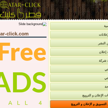
ية
ar-click.com
علانات
Free
ن النشر
 إعلان
 شركة
ADS
تي
تي
حة
ت الإعلان و الترويج
4 ALL
لتسويق و الإعلان و الترويج