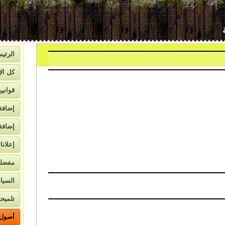
بيرمان
الرئيس
كل الإ
قواني
إضافة
إضافة
إعلانا
لاتصال
مفضل
السيا
تلميحا
أصول ا