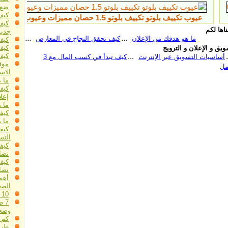
ضع 
كيف
 بلوتو 1.5 حصان مميزات وعيوب تكييف بلو
تسويق 
كيف
اها لكم
جديد
ما هو هدفك من الإعلان
كيف تحقق النجاح في المعارض
قاعدة الفائدة اﻷهم
كيف
كيف
يق و الإعلان و الترويج
كيف
ح قبل الدخول إلى سوق جديد
أساسيات التسويق عبر الإنترنت
موق
الاس
ما مدى أ
كيف
إعل
ما 
كيف
ما ه
كيفي
التس
كيفي
نصا
كيف
نصائ
أهمي
الصغ
10 طرق فعالة للغاية لزيادة مبيعاتك
7 
وضحا
كم 
طرق 