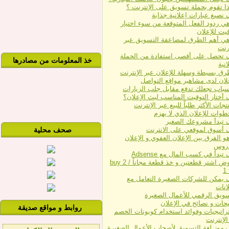
ذا تقوم بحملة تسويق على الإنترنت ؟
 نصيغ عبارات إعلانية جذابة
هي ردود الفعل المتوقعة من سوء اختيار
قيت للإعلان
هي أهم الطرق لمضاعفة التسويق عبر
ترنت
 تحصل على أقصى استفادة من الحملة
خذ المعلومات من مصادرها
انية
علان لدى مشاهير مواقع التواصل
 أختار التوقيت المناسب لبث الإعلان؟
تجات الأكثر طلباً للبيع عبر الإنترنت
 تبدأ مشروعك الصغير
 أسوق لموقعي على الانترنت
صحف محلية
و الفرق بين الإعلان العفوي و الإعلان
دروس
تبدأ في كسب المال مع Adsense
عروض اشتر قطعتين و خذ قطعة مجاناً buy 2 /
1 
 يمكن للشركات الصغيرة التعامل مع
انات
سويق الرقمي للأعمال الصغيرة
يحات و نصائح في الإعلان
روابط و مواقع صديقة
راتيجيات وفوائد استخدام كوبونات الخصم
الإنترنت
رموز لغة التسويق لأصحاب الأعمال الصغيرة