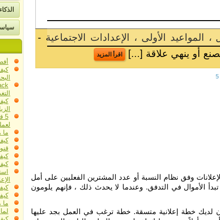
ات
الذكا
ق النجاح ، بروس إيه بيرمان يشارك طريق النجا
سياسة
الإنترنت إلى عالم العقارات إلى إعداد تمويل الشركات ، حقق e A. Berman
أفض
كيف
5
البحث 
التغ
كيف
الزي
5 
لعمل
ما 
كيف تسا
قنو
كيفي
كيف
است
إعلانات وفق نظام النسبة أو عدد المشترين الفعليين على أمل
الإعل
دأ الأموال في التدفق. وعندما لا يحدث ذلك ، فإنهم يلومون
كيف
كيفي
ما 
ون لديك خطة إعلانية متسقة. خطة ترغب في العمل بجد عليها
لما
كيف