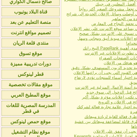
صالح دسمال الكواري
أفضل المعلنين في جيبك
 تجعل مشروعك الصغير أكثر رواجاً
رقمي
وظائف الرياض اليوم | توظيف فوري بالرياض للنساء والرج
قناة البلاد يوتيوب
 أوصلت وسائل الإعلان الحديثة إلى شرائح
ة من الجماهير
منصة التعليم عن بعد
العنوان الملفت للانتباه
خطوات إنشاء إعلان جديد
نصائح في الإعلان و الت
 تحقق النجاح في المعارض
 يساعد موقع الانترنت على نشر الإعلان
تصميم مواقع انترنت
 تسوق على الإنترنت بشكل صحيح
ع إعلانات مبوبة أنيق ومجاني وسهل
منتدى قلعة الريان
تخدام!
همية PageRank البيج رانك
 تطورت الإعلانات عبر الإنترنت
موقع تسوق
انات الصفحات الصفراء
هو هدفك من الإعلان
دورات تدريبية مميزة
ية تحديد الزبون المستهدف بشكل دقيق
ي القيود التي يجب أن يراعيها الإعلان
قطر لينوكس
ة اختيار أسماء للمنتجات تؤدي لارتفاع
ويق
موقع مقالات تخصصية
ة أتمتة الأعمال المنزلية عبر الإنترنت
ئح قبل الدخول إلى سوق جديد
موقع المطبخ العربي
 تكتب إعلانات مؤثرة بشكل أكبر
ح في الإعلان و الترويج
المدرسة المصرية لللغات
ة اختيار علامة تجارية فعالة لشركتك
في قطر
يرة
موقع حمص لينوكس
طرق قاتلة لمضاعفة مبيعاتك بين عشية
ها
يجب أن تنفق على الإعلان
موقع نظام التشغيل
اختيار الكلمات المفتاحية Keywords