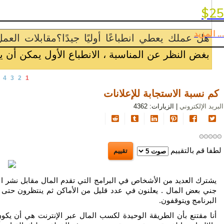
بوسترات و مجل
السياحة
$25
كيف حقق بروس بيرمان خبير التسوي
تلميحات
... المزيد
ت الاجتماعية -
الإعلان
و
[...]
يد
اقرأ المزيد
الترويج
4
3
2
1
أصول
التسويق
كم نسبة الاستجابة للإعلانات
و
البريد الإلكتروني
| الزيارات: 4362
الإعلان
و
الترويج
لطفا قم بالتقييم
الذكاء
الاصطناعي
يشترك العديد من الأشخاص في البرامج التي تقدم المال مقابل نشر ال
سياسة
جني بعض المال . يعلنون في عدد قليل من الأماكن ثم ينتظرون حتى تب
الخصوصية
البرنامج ويتوقفون.
أنا مقتنع بأن الطريقة الوحيدة لكسب المال عبر الإنترنت هي أن يك