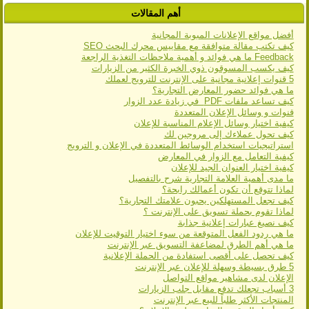
أهم المقالات
أفضل مواقع اﻹعلانات المبوبة المجانية
كيف تكتب مقالة متوافقة مع مقاييس محرك البحث SEO
Feedback ما هي فوائد و أهمية ملاحظات التغذية الراجعة
كيف يكسب المسوقون ذوي الخبرة الكثير من الزيارات
5 قنوات إعلانية مجانية على الإنترنت للترويج لعملك
ما هي فوائد حضور المعارض التجارية؟
كيف تساعد ملفات PDF في زيادة عدد الزوار
قنوات و وسائل الإعلان المتعددة
كيفية اختيار وسائل الإعلام المناسبة للإعلان
كيف تحول عملاءك إلى مروجين لك
استراتيجيات استخدام الوسائط المتعددة في الإعلان و الترويج
كيفية التعامل مع الزوار في المعارض
كيفية اختيار العنوان الجيد للإعلان
ما مدى أهمية العلامة التجارية شرح بالتفصيل
لماذا تتوقع أن تكون أعمالك رابحة؟
كيف تجعل المستهلكين يحبون علامتك التجارية؟
لماذا تقوم بحملة تسويق على الإنترنت ؟
كيف نصيغ عبارات إعلانية جذابة
ما هي ردود الفعل المتوقعة من سوء اختيار التوقيت للإعلان
ما هي أهم الطرق لمضاعفة التسويق عبر الإنترنت
كيف تحصل على أقصى استفادة من الحملة الإعلانية
5 طرق بسيطة وسهلة للإعلان عبر الإنترنت
الإعلان لدى مشاهير مواقع التواصل
3 أسباب تجعلك تدفع مقابل جلب الزيارات
المنتجات الأكثر طلباً للبيع عبر الإنترنت