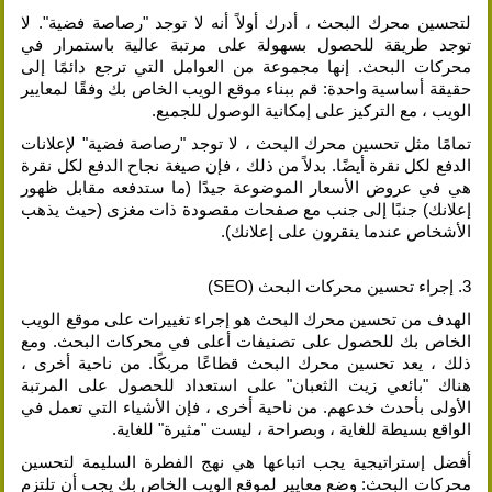
لتحسين محرك البحث ، أدرك أولاً أنه لا توجد "رصاصة فضية". لا
توجد طريقة للحصول بسهولة على مرتبة عالية باستمرار في
محركات البحث. إنها مجموعة من العوامل التي ترجع دائمًا إلى
حقيقة أساسية واحدة: قم ببناء موقع الويب الخاص بك وفقًا لمعايير
الويب ، مع التركيز على إمكانية الوصول للجميع.
تمامًا مثل تحسين محرك البحث ، لا توجد "رصاصة فضية" لإعلانات
الدفع لكل نقرة أيضًا. بدلاً من ذلك ، فإن صيغة نجاح الدفع لكل نقرة
هي في عروض الأسعار الموضوعة جيدًا (ما ستدفعه مقابل ظهور
إعلانك) جنبًا إلى جنب مع صفحات مقصودة ذات مغزى (حيث يذهب
الأشخاص عندما ينقرون على إعلانك).
3. إجراء تحسين محركات البحث (SEO)
الهدف من تحسين محرك البحث هو إجراء تغييرات على موقع الويب
الخاص بك للحصول على تصنيفات أعلى في محركات البحث. ومع
ذلك ، يعد تحسين محرك البحث قطاعًا مربكًا. من ناحية أخرى ،
هناك "بائعي زيت الثعبان" على استعداد للحصول على المرتبة
الأولى بأحدث خدعهم. من ناحية أخرى ، فإن الأشياء التي تعمل في
الواقع بسيطة للغاية ، وبصراحة ، ليست "مثيرة" للغاية.
أفضل إستراتيجية يجب اتباعها هي نهج الفطرة السليمة لتحسين
محركات البحث: وضع معايير لموقع الويب الخاص بك يجب أن تلتزم