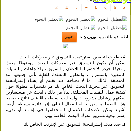
البريد الإلكتروني
| الزيارات: 5123
السياحة
بوسترات و مجلات
تلميحات
الإعلان
و
الترويج
لطفا قم بالتقييم
أصول
التسويق
4 خطوات لتحسين استراتيجية التسويق عبر محركات البحث
و
يمكن أن يكون التسويق عبر محركات البحث موضوعًا معقدًا
الإعلان
ومخيفًا. فرص لا حصر لها للإعلان والتسويق ، والاتجاهات والتقنيات
و
المتغيرة باستمرار ، والحلول المعقدة للغاية تأتي جميعها مع
الترويج
المنطقة. لذلك ، ما لا تحتاجه عند تقييم أو إنشاء إستراتيجية
التسويق عبر محرك البحث الخاص بك هو تفسيرات مطولة حول
الذكاء
كيفية عمل التقنيات المختلفة. بدلاً من ذلك ، ابحث عن مستشارين
الاصطناعي
يمكنهم إرشادك بشروحات وأساليب بسيطة بناءً على نتائج حقيقية.
هذا بالضبط ما يدور حوله المقال التالي. إنها قائمة بسيطة بأربعة
سياسة
أشياء يمكن لأصحاب الأعمال استخدامها في إنشاء أو تقييم
الخصوصية
إستراتيجية تسويق محرك البحث الخاصة بهم.
1. حدد هدف إستراتيجية التسويق عبر الإنترنت الخاص بك