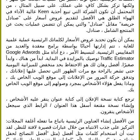
ولكنها تركز بشكل كافٍ على عملك. على سبيل المثال ، من
المحتمل أن تكون الشركة التي تبيع أحذية Keen عالية الأداء في
الهواء الطلق هي الأفضل لتقديم عروض أسعار على "صنادل
حريصة" مقابل "صنادل" والتي يمكن أن تتضمن عمليات بحث عن
المنتجع الشامل ، صنادل.
يمكن أن يكون تحديد عروض الأسعار لكلماتك الرئيسية عملية علمية
للغاية ، تتم إدارتها أحيانًا بواسطة برامج معقدة والعديد من
المقاييس الرئيسية. لتبسيط الأمر ، دع أداة مثل Google Adwords
Traffic Estimator توصيك بالمزايدة في البداية. ابدأ من هناك ، وابدأ
صغيرًا. أفضل رهان لك هو الاحتفاظ بحد منخفض للميزانية اليومية
حتى تشعر بالراحة مع مرات الظهور التي تحصل عليها إعلاناتك ،
وتدفق حركة المرور من الإعلانات إلى موقع الويب الخاص بك ،
وماذا يفعل هؤلاء الأشخاص بمجرد وصولهم إلى موقع الويب الخاص
بك.
ترجع كتابة نسخة الإعلان إلى كتابة عنوان ينقر عليه الأشخاص ،
وإنشاء نسخة مقنعة أسفل هذا العنوان / الرابط الذي سيجعل
الأشخاص ينقرون.
من الأفضل إنشاء العناوين الرئيسية باتباع ما تفعله أغلفة المجلات:
التركيز على جذب الانتباه من خلال عبارات قصيرة لافتة للنظر. لقد
ثبت أن استخدام كلمات مثل أفضل (مثل "أفضل النصائح لحفل
شواء صيفي") ، والنهائي (أي "إجازات المتنزه الوطني النهائي")