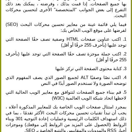
بها جميع الصفحات. إذا قمت بذلك ، وفرضته ، يمكنك بعد ذلك
التفرع إلى بعض الجوانب "المتخصصة" الأخرى لتحسين محركات
البحث.
فيما يلي قائمة عينة من معايير تحسين محركات البحث (SEO)
لفرضها على موقع الويب الخاص بك:
1. اكتب عناوين صفحات HTML وصفية تصف حقًا الصفحة التي
توجد عليها (بأحرف 255 حرفًا أو أقل)
2. اكتب جملة موجزة تصف حقًا الصفحة التي توجد عليها (بأحرف
255 حرفًا أو أقل)
3. كتابة محتوى الصفحة التي تركز عليها
4. اكتب نصًا وصفيًا ALT لجميع الصور الذي يصف المفهوم الذي
توضحه الصورة ولا تستخدم الصور أبدًا في النص
5. قم ببناء جميع الصفحات لتتوافق مع معايير الويب الحالية التي
لاحظها اتحاد شبكة الويب العالمية (W3C)
بمجرد امتثال صفحات الويب الخاصة بك للمعايير المذكورة أعلاه ،
يجب أن تبدأ تقنيات تحسين محركات البحث الأكثر تقدمًا ، بما في
ذلك استهداف الكلمات الرئيسية وعمليات إعادة التوجيه 301 وبناء
الروابط (الحصول على المزيد من الروابط إلى موقعك) وموجزات
أخبار RSS والمدونات والمقاييس والتتبع الخاصة بـ SEO.