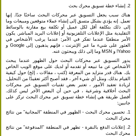
2. إنشاء خطة تسويق محرك بحث
هناك سبب يجعل التسويق عبر محركات البحث ساخنًا جدًا. إنها
تعمل. إنه يؤدي بشكل متسق إلى إنشاء عملاء متوقعين ومبيعات وما
إلى ذلك بتكلفة أقل لكل عميل أو تكلفة بيع مقارنة بالوسائط
التقليدية مثل الإعلانات التلفزيونية أو إعلانات البريد المباشر. يكون
الأمر منطقيًا عندما تفكر في الأمر: عندما يرغب الأشخاص في
العثور على شيء ما عبر الإنترنت ، فإنهم يذهبون إلى Google و
Yahoo! و MSN وما إلى ذلك ويبحثون عنه.
يدور التسويق عبر محركات البحث حول الظهور عندما يبحث
الأشخاص عن ما تبيعه أو تقدمه أو لديك على موقع الويب الخاص
بك. هناك قدر متزايد من المعرفة (كتب ، مقالات ، إلخ) حول كيفية
القيام بذلك. ومثل أي شيء آخر ، فقد أصبح أكثر تعقيدًا من التحليل.
لزيادة تعقيد الأمور ، تعتبر بعض تقنيات التسويق عبر محركات
البحث أخلاقية وشرعية ، في حين أن البعض الآخر ليس كذلك.
أفضل طريقة هي إنشاء خطة تسويق عبر محرك البحث تركز على
جانبين:
1. تحسين محرك البحث - الظهور في المنطقة "المجانية" من نتائج
محرك البحث
2. إعلانات الدفع بالنقرة - تظهر في المنطقة "المدفوعة" من نتائج
محرك البحث