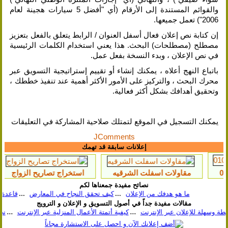
والقوائم المستندة إلى الأرقام (أي "أفضل 5 سيارات هجينة لعام
2006") تعمل جميعها.
إن كتابة نص إعلان فعال أسفل العنوان / الرابط يتعلق بالفعل بتعزيز
مصطلح (مصطلحات) البحث. هذا يعني استخدام الكلمات الرئيسية
في نص الإعلان ، وبدء النسخة بفعل عمل.
باتباع النهج أعلاه ، يمكنك إنشاء أو تقييم إستراتيجية التسويق عبر
محرك البحث ، والتركيز على الأمور الأكثر أهمية عند تنفيذ خططك ،
وتحقيق أهدافك بشكل أكثر فعالية.
يمكنك التسجيل في الموقع لتمتلك صلاحية المشاركة في التعليقات
JComments
إعلانات سابقة قد تهمك
قاولات اسفلت الشرقيه
استخراج تصاريح الزواج
تكييف ها
نصائح مفيدة جمعناها لكم
ما هو هدفك من الإعلان
كيف تحقق النجاح في المعارض
قاعدة الفائدة
مقالات مفيدة جداً في أصول التسويق و الإعلان و الترويج
5 طرق بسيطة وسهلة للإعلان عبر الإنترنت
كيفية أتمتة الأعمال المنز