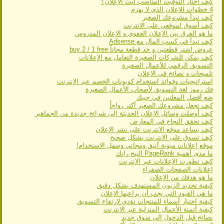
كيف أختار التوقيت المناسب لبث الإعلان؟
4 خطوات للإعلان الذي لا يهزم
كيف تبدأ مشروعك الصغير
كيف أسوق لموقعي على الانترنت
ما هو الفرق بين الإعلان العفوي و الإعلان المدروس
كيف تبدأ في كسب المال مع Adsense
عروض اشتر قطعتين و خذ قطعة مجاناً buy 2 / 1 free
كيف يمكن للشركات الصغيرة التعامل مع الإعلانات
التسويق الرقمي للأعمال الصغيرة
تلميحات و نصائح في الإعلان
استراتيجيات وفوائد استخدام كوبونات الخصم عبر الإنترنت
فك رموز لغة التسويق لأصحاب الأعمال الصغيرة
ضع أفضل المعلنين في جيبك
كيف تجعل مشروعك الصغير أكثر رواجاً
كيف أوصلت وسائل الإعلان الحديثة إلى شرائح جديدة من الجماهير
كيف تحقق النجاح في المعارض
كيف يساعد موقع الانترنت على نشر الإعلان
كيف تسوق على الإنترنت بشكل صحيح
موقع إعلانات مبوبة أنيق ومجاني وسهل الاستخدام!
ما مدى أهمية PageRank البيج رانك
كيف تطورت الإعلانات عبر الإنترنت
إعلانات الصفحات الصفراء
ما هو هدفك من الإعلان
كيفية تحديد الزبون المستهدف بشكل دقيق
ما هي القيود التي يجب أن يراعيها الإعلان
كيفية اختيار أسماء للمنتجات تؤدي لارتفاع التسويق
كيفية أتمتة الأعمال المنزلية عبر الإنترنت
نصائح قبل الدخول إلى سوق جديد