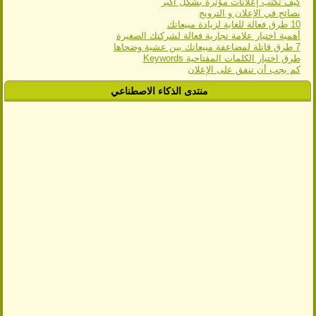
كيف تكتب إعلانات مؤثرة بشكل أكبر
نصائح في الإعلان و الترويج
10 طرق فعالة للغاية لزيادة مبيعاتك
أهمية اختيار علامة تجارية فعالة لشركتك الصغيرة
7 طرق قاتلة لمضاعفة مبيعاتك بين عشية وضحاها
طرق اختيار الكلمات المفتاحية Keywords
كم يجب أن تنفق على الإعلان
منتدى الذكاء الاصطناعي