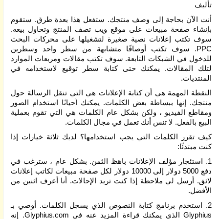
تأليف
أنت الآن بحاجة إلى وصف منتجك. ستفعل هذا بعدة طرق. ستقوم
بإنشاء صفحة مبيعات على موقع ويب تصف المنتج وتحاول بيعه.
سوف تكتب إعلانات نصية صغيرة لتشغيلها على محركات البحث
PPC. سوف تكتب أوصافًا متشابهة من سطر واحد وسطرين
للدخول في الشبكات التابعة. سوف تكتب مقالات ومربعات الموارد
لتلك المقالات. يمكنك حتى كتابة سطر توقيع لاستخدامه في
المنتديات.
النقطة المهمة هي أن كتابة الإعلانات هي التي تنقل الرسالة حول
منتجك. إنها ببساطة بعض الكلمات. يمكنك أحيانًا استخدام الصور
ومقاطع الفيديو ، ولكن بشكل عام الكلمات هي التي تقوم بعملية
البيع بالفعل. لا تنس أنك تعمل في مجال الكلمات.
كيف تقرر الكلمات التي يجب استخدامها؟ لديك ثلاثة خيارات إذا
كنت مبتدئًا:
1. استئجار مؤلف الإعلانات باهظ الثمن. بشكل عام ، سترغب في
دفع 5000 دولار إلى 10000 دولار لكل صفحة مبيعات لكاتب إعلانات
لائق. أرسل لي ملاحظة إذا كنت تريد الإحالات. أنا أعرف اثنين من
الأفضل.
2. استخدم برنامج كتابة النصوص الذي يسجل الكلمات. أوصي بـ
Glyphius الذي يمكنك قراءة المزيد عنه في Glyphius.com. إنه