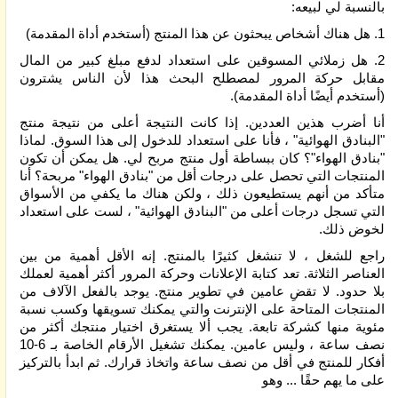
بالنسبة لي لبيعه:
1. هل هناك أشخاص يبحثون عن هذا المنتج (أستخدم أداة المقدمة)
2. هل زملائي المسوقين على استعداد لدفع مبلغ كبير من المال
مقابل حركة المرور لمصطلح البحث هذا لأن الناس يشترون
(أستخدم أيضًا أداة المقدمة).
أنا أضرب هذين العددين. إذا كانت النتيجة أعلى من نتيجة منتج
"البنادق الهوائية" ، فأنا على استعداد للدخول إلى هذا السوق. لماذا
"بنادق الهواء"؟ كان ببساطة أول منتج مربح لي. هل يمكن أن تكون
المنتجات التي تحصل على درجات أقل من "بنادق الهواء" مربحة؟ أنا
متأكد من أنهم يستطيعون ذلك ، ولكن هناك ما يكفي من الأسواق
التي تسجل درجات أعلى من "البنادق الهوائية" ، لست على استعداد
لخوض ذلك.
راجع للشغل ، لا تنشغل كثيرًا بالمنتج. إنه الأقل أهمية من بين
العناصر الثلاثة. تعد كتابة الإعلانات وحركة المرور أكثر أهمية لعملك
بلا حدود. لا تقضِ عامين في تطوير منتج. يوجد بالفعل الآلاف من
المنتجات المتاحة على الإنترنت والتي يمكنك تسويقها وكسب نسبة
مئوية منها كشركة تابعة. يجب ألا يستغرق اختيار منتجك أكثر من
نصف ساعة ، وليس عامين. يمكنك تشغيل الأرقام الخاصة بـ 6-10
أفكار للمنتج في أقل من نصف ساعة واتخاذ قرارك. ثم ابدأ بالتركيز
على ما يهم حقًا ... وهو