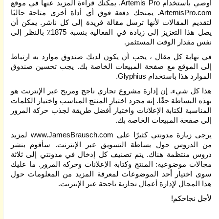
أوصي باستخدام Artemis Pro. يمكنك قراءة المزيد عنها في موقع
ArtemisPro.com. يمنحك دفعة فوق أي أداة أخرى متاحة حاليًا
لتقديم المقالات لأنها ترسل مقالة فريدة إلى كل ناشر. يمكن أن
يصل هذا التعزيز إلى زيادة في الفعالية بنسبة 1875٪ بالنظر إلى
نفس مقدار الوقت المستثمر.
في نهاية كل مقال ، يجب أن يكون لديك صندوق موارد به ارتباط
إلى الموقع مع صفحة المبيعات الخاصة بك. يجب تحسين صندوق
الموارد هذا باستخدام Glyphius.
هذا كل شيء. إن إدارة مشروع تجاري ناجح ومربح عبر الإنترنت هو
بهذه البساطة حقًا. إنه مجرد اختيار المنتج المناسب واختيار الكلمات
المناسبة لكتابة الإعلانات واختيار أفضل طريقة لجذب حركة المرور
إلى صفحة المبيعات الخاصة بك.
يرجى زيارة مدونتي كثيرًا على www.JamesBrausch.com لمزيد
من الدروس حول بساطة التسويق عبر الإنترنت. سأقوم بنشر
دروس منتظمة هناك. يتم تصنيف كل إدخال في مدونتي إلى ثلاثة
مجالات موضوعية: المنتج وكتابة الإعلانات وحركة المرور. ما عليك
سوى اختيار أحد الموضوعات لمعرفة المزيد من المعلومات حول
هذا المجال لإدارة أعمال تجارية ناجحة عبر الإنترنت.
ﻷجل نجاحكم!