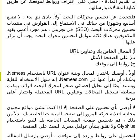
2. تقديم المادة - احصل على اعتراف وروابط لموقعك عن طريق
كتابة المقالات وإرسالها.
فلنتحدث عن تحسين محركات البحث أولاً. بادئ ذي بدء ، لا تضيع
أسابيع وشهورًا من حياتك في الاستماع إلى القوارض في منتديات
تحسين محركات البحث (SEO). في تجربتي ، هم مجرد أعمى يقود
المكفوفين. هناك ثلاثة عوامل لتحسين محرك البحث يجب أن تركز
عليها:
أ) المجال الخاص بك وعناوين URL
ب) على الصفحة الأمثل
ج) روابط إلى موقعك
أولاً ، أوصيك باختيار المجال وبنية عنوان URL باستخدام Nemeas.
يمكنك أن تقرأ عنها في Nemeas.com. إنه سهل الاستخدام للغاية
ويستند أيضًا إلى تحليل إحصائي ضخم لمحرك البحث الرائد. يمكنك
ببساطة تسجيل المجالات وعناوين URL المحتملة واختيار أعلى
درجة.
لا أوصي بأي تحسين على الصفحة إلا إذا كنت تنشئ مواقع محتوى
مجانية لتغذية حركة المرور إلى صفحة المبيعات الخاصة بك. بدلاً من
ذلك ، قم بتحسين صفحة المبيعات الخاصة بك للبيع باستخدام
Glyphius ولا تقلق بشأن عوامل محرك البحث على الصفحة.
للحصول على روابط واردة إلى موقعك ، أوصي بإرسال المقالة.