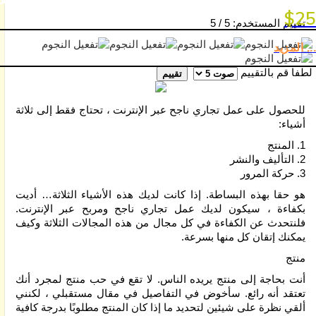
بوسترات و مجل
السياحة
$25
تقييم المستخدم:
5
/
5
تلميحات
... المزيد
الإعلان
و
لطفا قم بالتقييم
الترويج
للحصول على عمل تجاري ناجح عبر الإنترنت ، تحتاج فقط إلى ثلاثة
أصول
أشياء:
التسويق
و
1. المنتج
الإعلان
2. التأليف والنشر
3. حركة المرور
و
الترويج
هو حقا بهذه البساطة. إذا كانت لديك هذه الأشياء الثلاثة… أديت
بكفاءة ، سيكون لديك عمل تجاري ناجح ومربح عبر الإنترنت.
الذكاء
فلنتحدث عن الكفاءة في كل مجال من هذه المجالات الثلاثة وكيف
الاصطناعي
يمكنك إتقان كل منها بسرعة.
منتج
سياسة
الخصوصية
أنت بحاجة إلى منتج يريده الناس. لا تقع في حب منتج لمجرد أنك
تعتقد أنه رائع. سأخوض في التفاصيل في مقال مستقبلي ، لكنني
ألقي نظرة على شيئين لتحديد ما إذا كان المنتج مطلوبًا بدرجة كافية