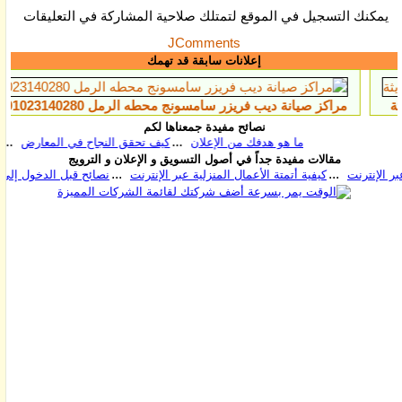
يمكنك التسجيل في الموقع لتمتلك صلاحية المشاركة في التعليقات
JComments
إعلانات سابقة قد تهمك
مراكز صيانة ديب فريزر سامسونج محطه الرمل 01023140280
أف
نصائح مفيدة جمعناها لكم
ما هو هدفك من الإعلان
كيف تحقق النجاح في المعارض
قاعد
مقالات مفيدة جداً في أصول التسويق و الإعلان و الترويج
كيفية أتمتة الأعمال المنزلية عبر الإنترنت
نصائح قبل 