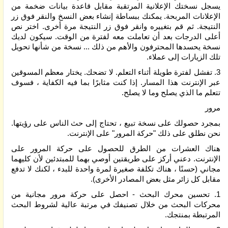
يسجل نسختك الإعلانية المرتقبة مقابل قاعدة بيانات ضخمة من
الإعلانات المربحة. يمكنك ببساطة إنشاء بعض النسخ والنقر فوق زر
النتيجة. ثم قم بتغييره وانقر فوق زر النتيجة مرة أخرى. اختر نص
أعلى الدرجات بعد أن تعاملت معه لفترة من الوقت. سيكون لديك
نسخة يحسدها المحترفون والأهم من ذلك ... نسخة من شأنها تحويل
تلك الزيارات إلى عملاء.
3. تفشل لفترة طويلة أثناء التعلم. لا تضحك. يختار معظم المسوقين
عبر الإنترنت هذا المسار. إذا كنت مثابرًا بما فيه الكفاية ، فسوف
تتعلم ما الذي يصلح وما لا يصلح.
مرور
بمجرد حصولك على نسخة تبيع ، تحتاج إلى حث الناس على رؤيتها.
نحن نطلق على ذلك "حركة المرور" على الإنترنت.
هناك العشرات من الطرق للحصول على حركة المرور على
الإنترنت. دعني أركز على طريقتين أوصي بهما للمبتدئين لأن كليهما
مجاني (حسنًا ، هناك تكلفة صغيرة لمرة واحدة للبدء ، لكنك لا تدفع
مقابل كل زائر مثل بعض المصادر الأخرى).
1. تحسين محرك البحث - احصل على حركة مرور مجانية من
محركات البحث من خلال تصنيفك في مرتبة عالية لشروط البحث
المرتبطة بمنتجك.