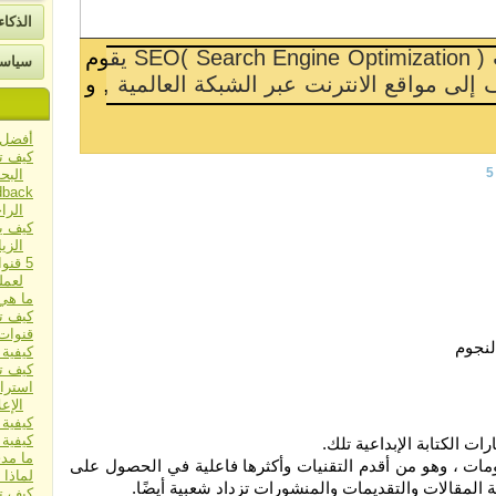
ات
الذكا
سياسة
 يكون تطوير "قائمة رئيسية" بالأعمال اليومية لموقع
د ذلك ، تواجه أسئلة متعلقة بالميزانية مثل [...]
اقرأ المزي
أفضل م
كيف ت
5
البحث 
الرا
كيف ي
الزي
5 قنو
لعمل
ما هي
كيف تساعد مل
قنوات 
كيفية 
كيف ت
استرا
الإعل
كيفية 
كيفية 
ت الكتابة الإبداعية تلك.
ما مدى
لومات ، وهو من أقدم التقنيات وأكثرها فاعلية في الحصول على
لماذا 
 المقالات والتقديمات والمنشورات تزداد شعبية أيضًا.
كيف ت