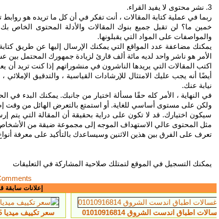
3. نشر محتوى لا يفيد القراء.
ربما في عملية كتابة المقالات ، أنت تفكر في أن كل ما تريده هو روابط ت
خمين ما؟ لن تقبل جميع بنوك المقالات والأدلة المحتوى الخاص بك تل
والمواصفات على المواد التي يقبلونها.
يمكنك مضاعفة عدد المواقع التي يمكنك الإرسال إليها عن طريق كتابة 
الأمر هو ناشر واحد لديه مائة ألف قارئ لزيادة جمهورك المحتمل بين ع
اكتب المقالات التي يريدها الناشرون في منشوراتهم إذا كنت تريد أن يعم
أيضًا أنه يجب عليك الامتثال للإرشادات القياسية ، والتدقيق الإملائي
نيابة عنك.
في النهاية ، الأمر كله حقًا مسألة اختيار من جانبك. يمكنك البدء في 
ولكن على مستوى أساسي للغاية. أو استمتع بالتعرض الهائل من وقت إضاف
سيكون اختيارك. قد لا تكون على دراية بحقيقة أن المقالة التي يتم إر
مثل المحتوى عالي الاستهداف الموجه إلى مجموعة ضيقة من الأشخاص
تعرف على الفرق بين هذين الاثنين وسيساعدك بالتأكيد على معرفة أنواع 
يمكنك التسجيل في الموقع لتمتلك صلاحية المشاركة في التعليقات
Comments
إعلانات سابقة ق
روق 01010916814
سعر تكييف ميديا 1.5 حصان بارد