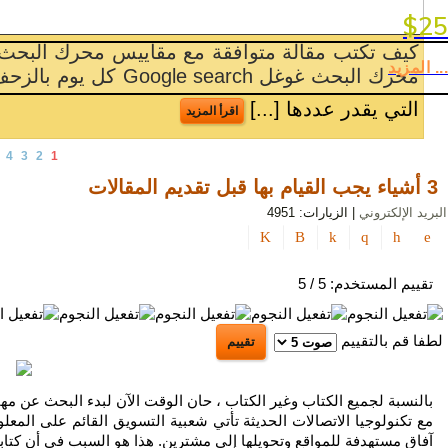
بوسترات و مجل
السياحة
$25
كيف تكتب مقالة متوافقة مع مقاييس محرك البحث SEO( Search Engine Optimization ) يقوم
تلميحات
... المزيد
نت عبر الشبكة العالمية , و
كيف تسوق موقعك الإلكترونييمكن أن
الإعلان
و
الويب شاقة وتستغرق وقتًا طويلاً. بع
الترويج
4
3
2
1
أصول
التسويق
3 أشياء يجب القيام بها قبل تقديم المقالات
و
البريد الإلكتروني
| الزيارات: 4951
الإعلان
و
الترويج
تقييم المستخدم:
5
/
5
الذكاء
الاصطناعي
لطفا قم بالتقييم
سياسة
الخصوصية
بالنسبة لجميع الكتاب وغير الكتاب ، حان الوقت الآن لبدء البحث عن مهارا
مع تكنولوجيا الاتصالات الحديثة تأتي شعبية التسويق القائم على المع
آفاق مستهدفة للمواقع وتحويلها إلى مشترين. هذا هو السبب في أن كتابة