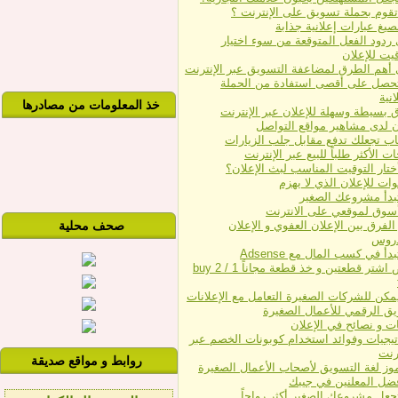
تقوم بحملة تسويق على الإنترنت ؟
يغ عبارات إعلانية جذابة
ردود الفعل المتوقعة من سوء اختيار
قيت للإعلان
 أهم الطرق لمضاعفة التسويق عبر الإنترنت
حصل على أقصى استفادة من الحملة
انية
خذ المعلومات من مصادرها
ن لدى مشاهير مواقع التواصل
ات الأكثر طلباً للبيع عبر الإنترنت
تار التوقيت المناسب لبث الإعلان؟
بدأ مشروعك الصغير
سوق لموقعي على الانترنت
الفرق بين الإعلان العفوي و الإعلان
صحف محلية
دروس
أ في كسب المال مع Adsense
عروض اشتر قطعتين و خذ قطعة مجاناً buy 2 / 1
كن للشركات الصغيرة التعامل مع الإعلانات
يق الرقمي للأعمال الصغيرة
ت و نصائح في الإعلان
تيجيات وفوائد استخدام كوبونات الخصم عبر
ترنت
روابط و مواقع صديقة
وز لغة التسويق لأصحاب الأعمال الصغيرة
ضل المعلنين في جيبك
جعل مشروعك الصغير أكثر رواجاً