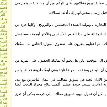
عملية توزيع مقالاتهم. على الرغم من أن هذا لا يقدر بثمن في
لماذا 
كيف نص
ما هي 
قبل إرسال محتوياتهم إلى أدلة المقالات:
التو
ما هي
كيف ت
التجارية ، وتوليد العملاء المحتملين ، والترويج ، وكلها جزء من
الإعل
5 طرق بسيطة وسهلة للإعلان عبر الإنترنت
ركز المقالة على هذا الغرض الأساسي والأكثر أهمية ، فستفشل
الإعلا
3 أسباب تجعلك تدفع مقابل جلب الزيارات
المنتج
لتك ، ثم اجعلهم ينقرون على صندوق الموارد الخاص بك. يمكنك
كيف أخ
4 خطوات للإعلان الذي لا يهزم
كيف ت
كيف أ
ود إلى موقعك. لكن هل تعلم أنه يمكنك الحصول على المزيد من
ما هو 
الم
كيف تبد
 أن البعض يستخدم نصوصًا ثابتة وهي أيضًا طريقة فعالة. ولكن
free
من الأداء الجيد في تسويق مقالتك في انتقاء الناشرين مع عدد
كيف يم
التسو
ارية الأخرى بسبب جودة عملك. أفضل نتائج محرك البحث أيضا
تلميحا
استرا
ى يمكن أن تحول جهود تسويق مقالتك إلى فرصة يمكن أن تعزز
الإن
فك رم
ضع أف
كيف ت