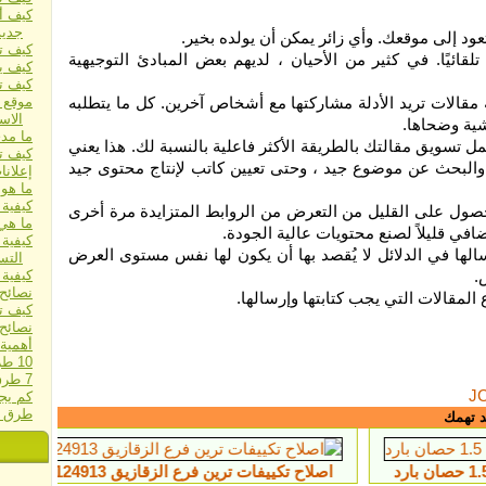
كيف أ
جديد
عود إلى موقعك. وأي زائر يمكن أن يولده بخير.
كيف ت
قائيًا. في كثير من الأحيان ، لديهم بعض المبادئ التوجيهية
كيف ي
كيف ت
مقالات تريد الأدلة مشاركتها مع أشخاص آخرين. كل ما يتطلبه
موقع 
الاس
شية وضحاها.
ما مدى أهمية 
ل تسويق مقالتك بالطريقة الأكثر فاعلية بالنسبة لك. هذا يعني
كيف تط
 ، والبحث عن موضوع جيد ، وحتى تعيين كاتب لإنتاج محتوى جيد
إعلان
ما هو
كيفية
الحصول على القليل من التعرض من الروابط المتزايدة مرة أخرى
ما هي 
ي قليلاً لصنع محتويات عالية الجودة.
كيفية 
سالها في الدلائل لا يُقصد بها أن يكون لها نفس مستوى العرض
التس
.
كيفية 
نصائح
المقالات التي يجب كتابتها وإرسالها.
كيف ت
نصائح 
أهمية 
10 طرق فعالة للغاية لزيادة مبيعاتك
7 طرق قاتلة لمضاعفة مبيعاتك بين عشية وضحاها
J
كم يج
طرق اخت
د تهمك
اصلاح تكييفات ترين فرع الزقازيق ‎‎ 01112124913
سعر تكييف بيكو 2.25 