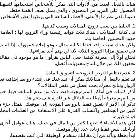
هناك بالفعل العديد من الأدوات التي يمكن للأشخاص استخدامها لتسهيل 
الحصول على المزيد من المحتوى ، والذي يمثل نصف القصة فقط.
دعونا نلقي نظرة أولاً على الأخطاء الشائعة التي يرتكبها بعض الأشخاص 
1. الخلط بين سبب ترويج المقالات وسبب كتابتها.
في كتابة المقالات ، هناك ثلاث فوائد رئيسية وراء الترويج لها ؛ العلامة 
جهود التحسين الخاصة بك.
ولكن هناك سبب واحد فقط لكتابة مقال ، وهو إعلام جمهورك. إذا لم ت
في تحقيق مزايا الترويج الثلاثة لأنه لن يهتم أحد بقراءتها.
تحتاج أولاً إلى معرفة كيفية جعل الناس يقرأون ما هو موجود في مقا
تحقيق ذلك من خلال إنتاج محتويات أفضل.
2. عدم تعظيم الفرص الترويجية لتسويق المادة.
قد تعلم بالفعل أن مقالاتك يمكن أن تساعدك في إنشاء روابط إضافية تع
الزوار ونتائج محرك بحث أفضل من نفس المقالات؟
أذكر كلمات في أماكن استراتيجية. فقط تأكد من عدم المبالغة فيها. حتى
من المهم معرفة أن غالبية الدلائل غير قادرة على دعم هذا.
تذكر أن الأمر لا يتعلق فقط بالروابط المؤدية إلى موقعك. يتمثل جزء 
كبير من الجماهير واكتساب القدرة على الاستفادة من العلامات التج
فوائد كبيرة.
لكن هذه الأشياء لا تضع الكثير من المال في جيبك. هناك عوامل أخر
أرباحك. ليس فقط زيادة عدد زوار موقعك.
ابدأ بخطة وتأكد من أن مقالتك ستخدم الوظيفة التي كنت تقصدها.