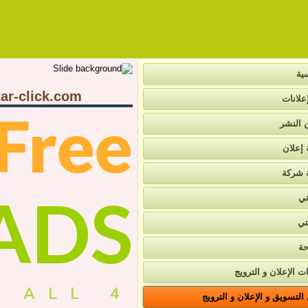
ية
ar-click.com
علانات
Free
ن النشر
 إعلان
 شركة
ADS
تي
تي
حة
ت الإعلان و الترويج
4 ALL
لتسويق و الإعلان و الترويج