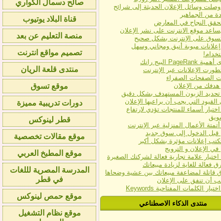
صالح دسمال الكواري
وصلت وسائل الإعلان الحديثة إلى شرائح
ة من الجماهير
قناة البلاد يوتيوب
حقق النجاح في المعارض
ساعد موقع الانترنت على نشر الإعلان
منصة التعليم عن بعد
سوق على الإنترنت بشكل صحيح
إعلانات مبوبة أنيق ومجاني وسهل
تصميم مواقع انترنت
تخدام!
PageRank البيج رانك
منتدى قلعة الريان
ورت الإعلانات عبر الإنترنت
ات الصفحات الصفراء
 هدفك من الإعلان
موقع تسوق
 تحديد الزبون المستهدف بشكل دقيق
القيود التي يجب أن يراعيها الإعلان
دورات تدريبية مميزة
اختيار أسماء للمنتجات تؤدي لارتفاع
ويق
قطر لينوكس
أتمتة الأعمال المنزلية عبر الإنترنت
 قبل الدخول إلى سوق جديد
موقع مقالات تخصصية
كتب إعلانات مؤثرة بشكل أكبر
في الإعلان و الترويج
موقع المطبخ العربي
اختيار علامة تجارية فعالة لشركتك الصغيرة
المدرسة المصرية لللغات
في قطر
ب أن تنفق على الإعلان
يار الكلمات المفتاحية Keywords
موقع حمص لينوكس
منتدى الذكاء الاصطناعي
موقع نظام التشغيل
حصان انفرتر اليوم
تقدم اصلاح ديب فريزر كريازى حى الاربعين