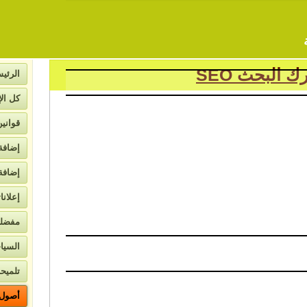
ي
الرئيس
كل الإ
قواني
إضافة
إضافة
إعلانا
لاتصال
مفضل
السيا
تلميحا
أصول ا