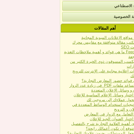
ء الاصطناعي
 الخصوصية
ك على
أهم المقالات
د
واقع اﻹعلانات المبوبة المجانية
كتب مقالة متوافقة مع مقاييس محرك
SEO
Feedback ما هي فوائد و أهمية ملاحظات التغذية
جعة
كسب المسوقون ذوي الخبرة الكثير من
ارات
ات إعلانية مجانية على الإنترنت للترويج
ك
 فوائد حضور المعارض التجارية؟
فات PDF في زيادة عدد الزوار
و وسائل الإعلان المتعددة
اختيار وسائل الإعلام المناسبة للإعلان
حول عملاءك إلى مروجين لك
تيجيات استخدام الوسائط المتعددة في
ان و الترويج
التعامل مع الزوار في المعارض
اختيار العنوان الجيد للإعلان
 أهمية العلامة التجارية شرح بالتفصيل
تتوقع أن تكون أعمالك رابحة؟
جعل المستهلكين يحبون علامتك التجارية؟